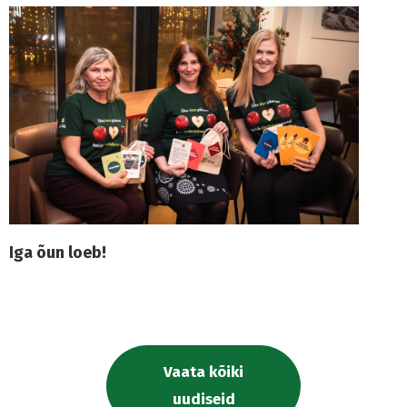
Iga õun loeb!
Vaata kõiki
uudiseid