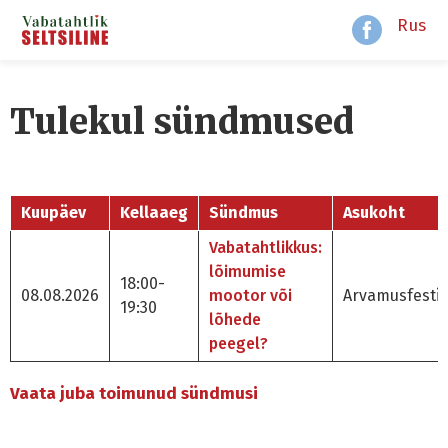
Rus
Tulekul sündmused
Kuupäev
Kellaaeg
Sündmus
Asukoht
Vabatahtlikkus:
lõimumise
18:00-
08.08.2026
mootor või
Arvamusfestiv
19:30
lõhede
peegel?
Vaata juba toimunud sündmusi