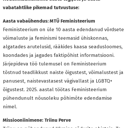
vabatahtlike pikemad tutvustuse:
Aasta vabaühendus: MTÜ Feministeerium
Feministeerium on üle 10 aasta edendanud võrdsete
võimaluste ja feminismi teemasid ühiskonnas,
algatades arutelusid, rääkides kaasa seadusloomes,
koondades ja jagades faktipõhist informatsiooni.
Järjepideva töö tulemusel on Feministeerium
tõstnud teadlikkust naiste õigustest, võimalustest ja
panusest, naistevastasest vägivallast ja LGBTQ+
õigustest. 2025. aastal töötas Feministeerium
pühendunult nõusoleku põhimõte edendamise
nimel.
Missiooniinimene: Triinu Perve