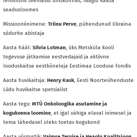
feminismi teemasid ühiskonnas, räägib kaasa
seadusloomes
Missiooniinimene:
Triinu Perve
, pühendunud Ukraina
sõdurite abistaja
Aasta hääl:
Silvia Lotman
, üks Metsküla kooli
tegevuse jätkamise eestvedajaid ja aktiivne
looduskaitse eestkõneleja Eestimaa Looduse Fondis
Aasta huvikaitsja:
Henry Kask
, Eesti Noorteühenduste
Liidu huvikaitse spetsialist
Aasta tegu:
MTÜ Onkoloogika asutamine ja
kogukonna loomine
, et igal vähiga elaval inimesel ja
tema lähedasel oleks toetav kogukond
Aasta võrgustik:
Vaimse Tervise ja Heaolu Koalitsioon