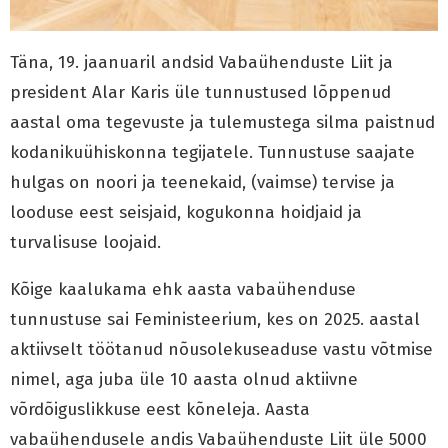
Täna, 19. jaanuaril andsid Vabaühenduste Liit ja
president Alar Karis üle tunnustused lõppenud
aastal oma tegevuste ja tulemustega silma paistnud
kodanikuühiskonna tegijatele. Tunnustuse saajate
hulgas on noori ja teenekaid, (vaimse) tervise ja
looduse eest seisjaid, kogukonna hoidjaid ja
turvalisuse loojaid.
Kõige kaalukama ehk aasta vabaühenduse
tunnustuse sai Feministeerium, kes on 2025. aastal
aktiivselt töötanud nõusolekuseaduse vastu võtmise
nimel, aga juba üle 10 aasta olnud aktiivne
võrdõiguslikkuse eest kõneleja. Aasta
vabaühendusele andis Vabaühenduste Liit üle 5000