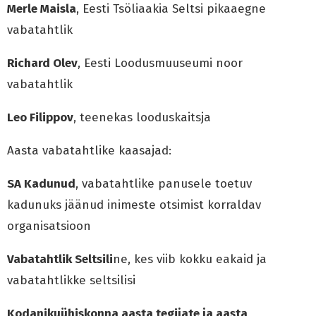
Merle Maisla
, Eesti Tsöliaakia Seltsi pikaaegne
vabatahtlik
Richard Olev
, Eesti Loodusmuuseumi noor
vabatahtlik
Leo Filippov
, teenekas looduskaitsja
Aasta vabatahtlike kaasajad:
SA Kadunud
, vabatahtlike panusele toetuv
kadunuks jäänud inimeste otsimist korraldav
organisatsioon
Vabatahtlik Seltsili
ne, kes viib kokku eakaid ja
vabatahtlikke seltsilisi
Kodanikuühiskonna aasta tegijate ja aasta