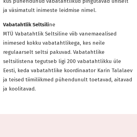
kus pühendunud vabatahtlikud pingutavad ühiselt
ja väsimatult inimeste leidmise nimel.
Vabatahtlik Seltsili
ne
MTÜ Vabatahtlik Seltsiline viib vanemaealised
inimesed kokku vabatahtlikega, kes neile
regulaarselt seltsi pakuvad. Vabatahtlike
seltsilistena tegutseb ligi 200 vabatahtlikku üle
Eesti, keda vabatahtlike koordinaator Karin Talalaev
ja teised tiimiliikmed pühendunult toetavad, aitavad
ja koolitavad.