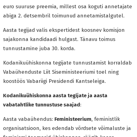
euro suuruse preemia, millest osa koguti annetajate
abiga 2. detsembril toimunud annetamistalgutel.
Aasta tegijad valis ekspertidest koosnev komisjon
sajakonna kandidaadi hulgast. Tänavu toimus
tunnustamine juba 30. korda.
Kodanikuühiskonna tegijate tunnustamist korraldab
Vabaühenduste Liit Siseministeeriumi toel ning
koostöös Vabariigi Presidendi Kantseleiga.
Kodanikuühiskonna aasta tegijate ja aasta
vabatahtlike tunnustuse saajad
:
Aasta vabaühendus:
Feministeerium
, feministlik
organisatsioon, kes edendab võrdsete võimaluste ja