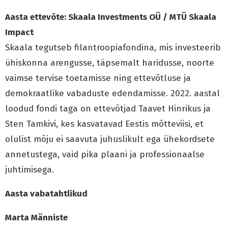
Aasta ettevõte: Skaala Investments OÜ / MTÜ Skaala
Impact
Skaala tegutseb filantroopiafondina, mis investeerib
ühiskonna arengusse, täpsemalt haridusse, noorte
vaimse tervise toetamisse ning ettevõtluse ja
demokraatlike vabaduste edendamisse. 2022. aastal
loodud fondi taga on ettevõtjad Taavet Hinrikus ja
Sten Tamkivi, kes kasvatavad Eestis mõtteviisi, et
olulist mõju ei saavuta juhuslikult ega ühekordsete
annetustega, vaid pika plaani ja professionaalse
juhtimisega.
Aasta vabatahtlikud
Marta Männiste