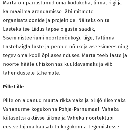
Marta on panustanud oma kodukoha, linna, riigi ja
ka maailma arendamisse läbi mitmete
organisatsioonide ja projektide. Näiteks on ta
Lastekaitse Liidus lapse õiguste saadik,
Siseministeeriumi noortenõukogu liige, Tallinna
Lastehaigla laste ja perede nõukoja aseesimees ning
tegev oma kooli õpilasesinduses. Marta teeb laste ja
noorte hääle ühiskonnas kuuldavamaks ja viib
lahendustele lähemale.
Pille Lille
Pille on aidanud muuta rikkamaks ja elujõulisemaks
Vahenurme kogukonna Põhja-Pärnumaal. Vaheka
külaseltsi aktiivse liikme ja Vaheka noorteklubi
eestvedajana kaasab ta kogukonna tegemistesse