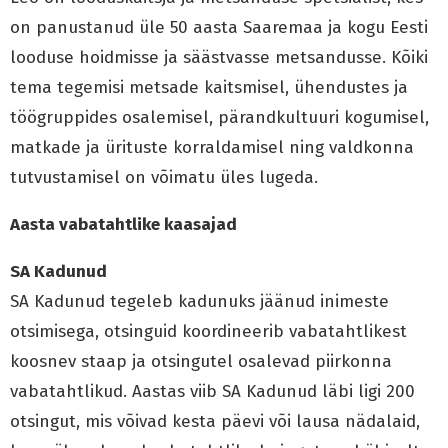
on panustanud üle 50 aasta Saaremaa ja kogu Eesti
looduse hoidmisse ja säästvasse metsandusse. Kõiki
tema tegemisi metsade kaitsmisel, ühendustes ja
töögruppides osalemisel, pärandkultuuri kogumisel,
matkade ja ürituste korraldamisel ning valdkonna
tutvustamisel on võimatu üles lugeda.
Aasta vabatahtlike kaasajad
SA Kadunud
SA Kadunud tegeleb kadunuks jäänud inimeste
otsimisega, otsinguid koordineerib vabatahtlikest
koosnev staap ja otsingutel osalevad piirkonna
vabatahtlikud. Aastas viib SA Kadunud läbi ligi 200
otsingut, mis võivad kesta päevi või lausa nädalaid,