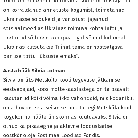
Triinu on pühendunud Ukraina sõdurite abistaja. Ta
on korraldanud annetuste kogumist, toimetanud
Ukrainasse sõidukeid ja varustust, jaganud
sotsiaalmeedias Ukrainas toimuva kohta infot ja
toetanud sõdureid kohapeal igal võimalikul moel.
Ukrainas kutsutakse Triinut tema ennastsalgava
panuse tõttu „üksuste emaks“.
Aasta hääl: Silvia Lotman
Silvia on üks Metsküla kooli tegevuse jätkamise
eestvedajaid, koos mõttekaaslastega on ta osavalt
kasutanud kõiki võimalikke vahendeid, mis kodanikul
oma huvide eest seismisel on. Ta tegi Metsküla kooli
kogukonna hääle ühiskonnas kuuldavaks. Silvia on
olnud ka pikaaegne ja aktiivne looduskaitse
eestkõneleja Eestimaa Looduse Fondis.