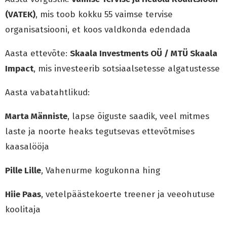
(VATEK)
, mis toob kokku 55 vaimse tervise
organisatsiooni, et koos valdkonda edendada
Aasta ettevõte:
Skaala Investments OÜ / MTÜ Skaala
Impact
, mis investeerib sotsiaalsetesse algatustesse
Aasta vabatahtlikud:
Marta Männiste
, lapse õiguste saadik, veel mitmes
laste ja noorte heaks tegutsevas ettevõtmises
kaasalööja
Pille Lille
, Vahenurme kogukonna hing
Hiie Paas
, vetelpäästekoerte treener ja veeohutuse
koolitaja