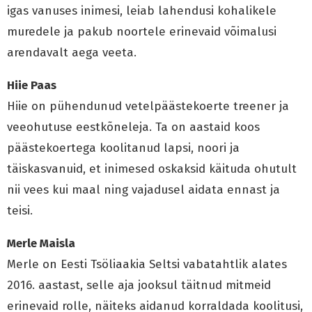
igas vanuses inimesi, leiab lahendusi kohalikele
muredele ja pakub noortele erinevaid võimalusi
arendavalt aega veeta.
Hiie Paas
Hiie on pühendunud vetelpäästekoerte treener ja
veeohutuse eestkõneleja. Ta on aastaid koos
päästekoertega koolitanud lapsi, noori ja
täiskasvanuid, et inimesed oskaksid käituda ohutult
nii vees kui maal ning vajadusel aidata ennast ja
teisi.
Merle Maisla
Merle on Eesti Tsöliaakia Seltsi vabatahtlik alates
2016. aastast, selle aja jooksul täitnud mitmeid
erinevaid rolle, näiteks aidanud korraldada koolitusi,