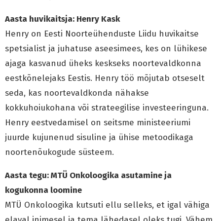
Aasta huvikaitsja: Henry Kask
Henry on Eesti Noorteühenduste Liidu huvikaitse
spetsialist ja juhatuse aseesimees, kes on lühikese
ajaga kasvanud üheks keskseks noortevaldkonna
eestkõnelejaks Eestis. Henry töö mõjutab otseselt
seda, kas noortevaldkonda nähakse
kokkuhoiukohana või strateegilise investeeringuna.
Henry eestvedamisel on seitsme ministeeriumi
juurde kujunenud sisuline ja ühise metoodikaga
noortenõukogude süsteem.
Aasta tegu: MTÜ Onkoloogika asutamine ja
kogukonna loomine
MTÜ Onkoloogika kutsuti ellu selleks, et igal vähiga
elaval inimesel ja tema lähedasel oleks tugi. Vähem