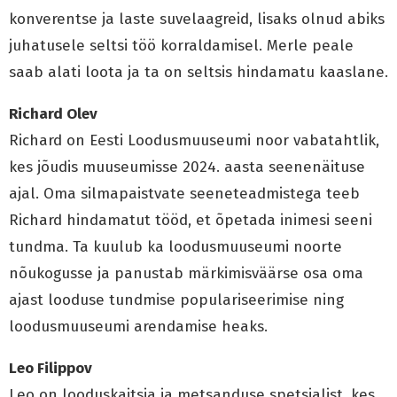
konverentse ja laste suvelaagreid, lisaks olnud abiks
juhatusele seltsi töö korraldamisel. Merle peale
saab alati loota ja ta on seltsis hindamatu kaaslane.
Richard Olev
Richard on Eesti Loodusmuuseumi noor vabatahtlik,
kes jõudis muuseumisse 2024. aasta seenenäituse
ajal. Oma silmapaistvate seeneteadmistega teeb
Richard hindamatut tööd, et õpetada inimesi seeni
tundma. Ta kuulub ka loodusmuuseumi noorte
nõukogusse ja panustab märkimisväärse osa oma
ajast looduse tundmise populariseerimise ning
loodusmuuseumi arendamise heaks.
Leo Filippov
Leo on looduskaitsja ja metsanduse spetsialist, kes