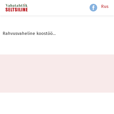
Rus
Rahvusvaheline koostöö…