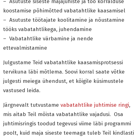
– Asutuste siseste majajuhiste ja töö korralduse
koostamise põhimõtted vabatahtlike kaasamisel
– Asutuste töötajate koolitamine ja nõustamine
tööks vabatahtlikega, juhendamine
– Vabatahtlike värbamine ja nende
ettevalmistamine
Julgustame Teid vabatahtlike kaasamisprotsessi
tervikuna läbi mõtlema. Soovi korral saate võtke
julgesti meiega ühendust, et kõigile küsimustele
vastused leida.
Järgnevalt tutvustame
vabatahtlike juhtimise ringi
,
mis aitab Teil mõista vabatahtlike vajadusi. Osa
juhtimisringis toodud tegevusi viime läbi programmi
poolt, kuid maja siseste teemaga tuleb Teil kindlasti