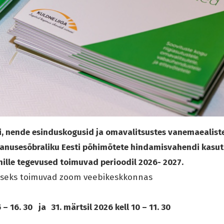
, nende esinduskogusid ja omavalitsustes vanemaealis
Vanusesõbraliku Eesti põhimõtete hindamisvahendi kasu
ille
tegevused toimuvad perioodil 2026- 2027.
iseks toimuvad zoom veebikeskkonnas
5 – 16. 30 ja
31. märtsil 2026 kell 10 – 11. 30