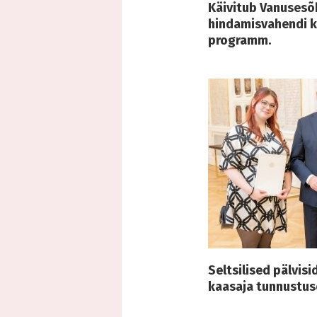
Käivitub Vanusesõ
hindamisvahendi 
programm.
Seltsilised pälvis
kaasaja tunnustus