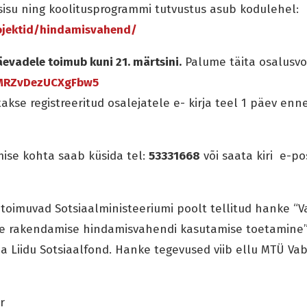
isu ning koolitusprogrammi tutvustus asub kodulehel:
rojektid/hindamisvahend/
äevadele toimub kuni 21. märtsini.
Palume täita osalusvor
wMRZvDezUCXgFbw5
akse registreeritud osalejatele e- kirja teel 1 päev enn
ise kohta saab küsida tel:
53331668
või saata kiri e-pos
toimuvad Sotsiaalministeeriumi poolt tellitud hanke “V
 rakendamise hindamisvahendi kasutamise toetamine”
 Liidu Sotsiaalfond. Hanke tegevused viib ellu MTÜ Vaba
r