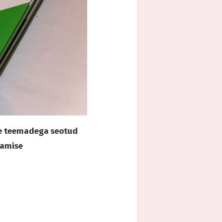
te teemadega seotud
tamise