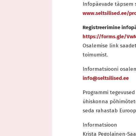
Infopäevade täpsem s
www.seltsilised.ee/p
Registreerimine infop
https://forms.gle/V
Osalemise link saadet
toimumist.
Informatsiooni osalem
info@seltsilised.ee
Programmi tegevused 
ühiskonna põhimõtete
seda rahastab Euroopa
Informatsioon
Krista Pegolainen-Saa