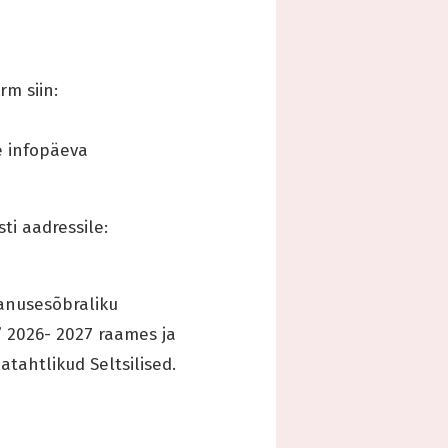
m siin:
e infopäeva
ti aadressile:
anusesõbraliku
 2026- 2027 raames ja
tahtlikud Seltsilised.