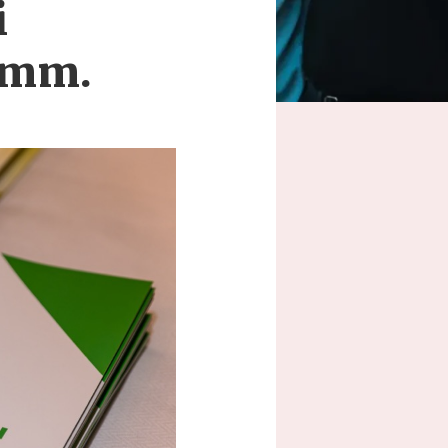
i
amm.