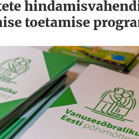
ete hindamisvahend
ise toetamise progr