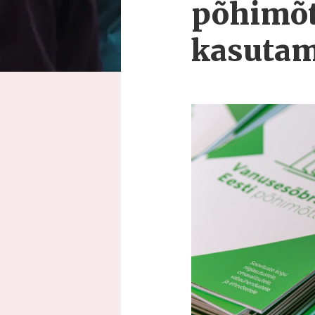
põhimõt
kasutam