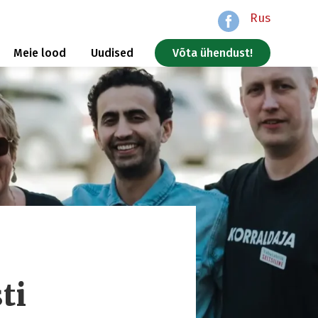
Rus
Meie lood
Uudised
Võta ühendust!
ti