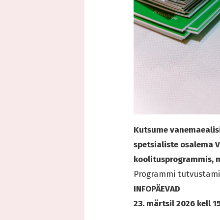
Kutsume vanemaealisi
spetsialiste osalema 
koolitusprogrammis, m
Programmi tutvustam
INFOPÄEVAD
23. märtsil 2026 kell 1