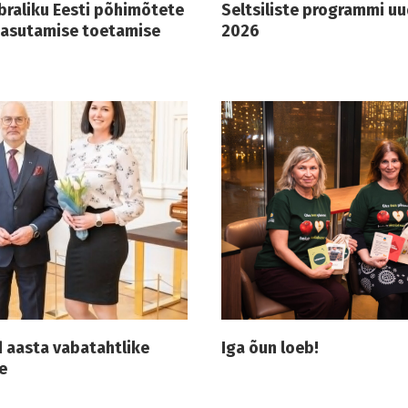
braliku Eesti põhimõtete
Seltsiliste programmi uud
kasutamise toetamise
2026
id aasta vabatahtlike
Iga õun loeb!
e