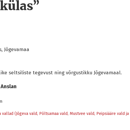
 külas”
s, Jõgevamaa
ke seltsiliste tegevust ning võrgustikku Jõgevamaal.
 Anslan
om
vallad (Jõgeva vald, Põltsamaa vald, Mustvee vald, Peipsiääre vald ja 