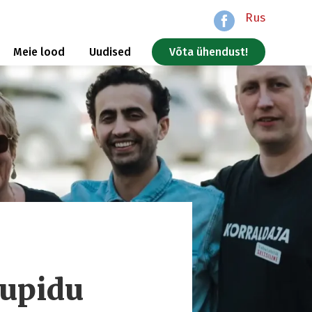
Rus
Meie lood
Uudised
Võta ühendust!
supidu