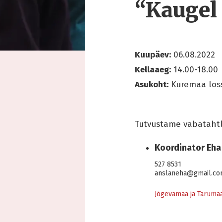
“Kaugel
Kuupäev:
06.08.2022
Kellaaeg:
14.00-18.00
Asukoht:
Kuremaa los
Tutvustame vabatahtli
Koordinator Eha
527 8531
anslaneha@gmail.c
Jõgevamaa ja Tarumaa 