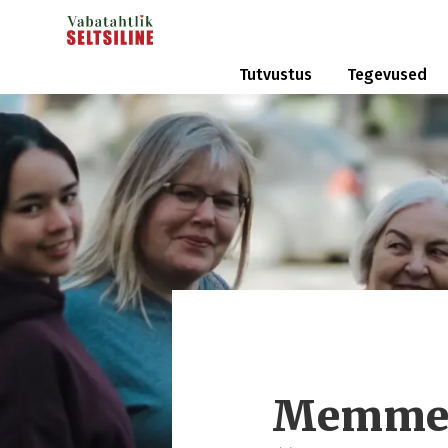
Tutvustus
Tegevused
Memme-T