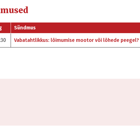
dmused
g
Sündmus
:30
Vabatahtlikkus: lõimumise mootor või lõhede peegel?