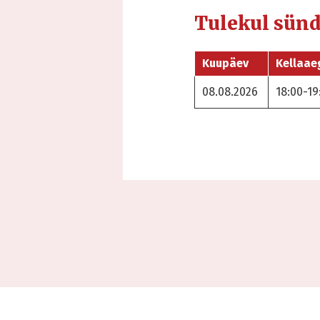
Tulekul sün
Kuupäev
Kellaae
08.08.2026
18:00-19