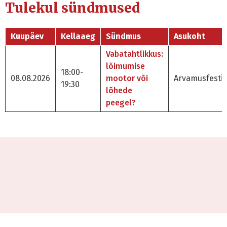
Tulekul sündmused
Kuupäev
Kellaaeg
Sündmus
Asukoht
Vabatahtlikkus:
lõimumise
18:00-
08.08.2026
mootor või
Arvamusfestiv
19:30
lõhede
peegel?