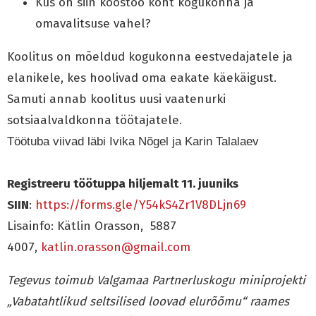
Kus on siin koostöö koht kogukonna ja
omavalitsuse vahel?
Koolitus on mõeldud kogukonna eestvedajatele ja
elanikele, kes hoolivad oma eakate käekäigust.
Samuti annab koolitus uusi vaatenurki
sotsiaalvaldkonna töötajatele.
Töötuba viivad läbi Ivika Nõgel ja Karin Talalaev
Registreeru töötuppa hiljemalt 11. juuniks
SIIN
:
https://forms.gle/Y54kS4Zr1V8DLjn69
Lisainfo: Kätlin Orasson, 5887
4007,
katlin.orasson@gmail.com
Tegevus toimub Valgamaa Partnerluskogu miniprojekti
„Vabatahtlikud seltsilised loovad elurõõmu“ raames