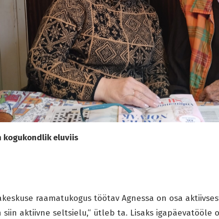
n kogukondlik eluviis
eskuse raamatukogus töötav Agnessa on osa aktiivsest
siin aktiivne seltsielu,“ ütleb ta. Lisaks igapäevatööle 