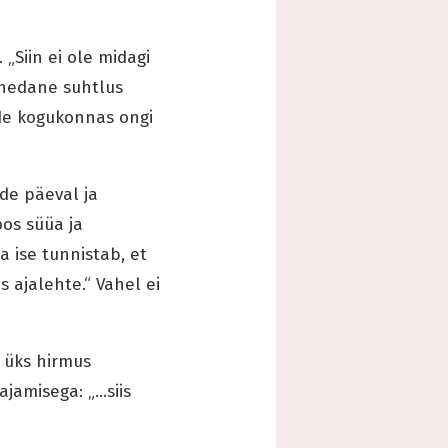
„Siin ei ole midagi
ähedane suhtlus
nde kogukonnas ongi
de päeval ja
oos süüa ja
 ise tunnistab, et
 ajalehte.“ Vahel ei
b üks hirmus
ajamisega: „…siis