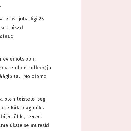
.
 elust juba ligi 25
used pikad
 olnud
snev emotsioon,
tema endine kolleeg ja
räägib ta. „Me oleme
a olen teistele isegi
nende küla nagu üks
i ja lõhki, teavad
lame üksteise muresid