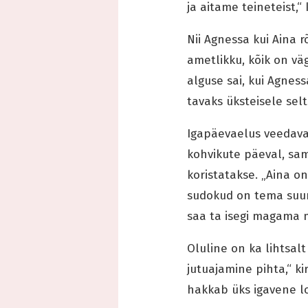
ja aitame teineteist,“
Nii Agnessa kui Aina 
ametlikku, kõik on vä
alguse sai, kui Agnes
tavaks üksteisele selt
Igapäevaelus veedavad
kohvikute päeval, samu
koristatakse. „Aina o
sudokud on tema suur 
saa ta isegi magama 
Oluline on ka lihtsal
jutuajamine pihta,“ ki
hakkab üks igavene lo