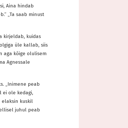
si, Aina hindab
eb.“ „Ta saab minust
 kirjeldab, kuidas
lgiga üle kallab, siis
on aga kõige olulisem
n ma Agnessale
ks. „Inimene peab
 ei ole kedagi,
 elaksin kuskil
ellisel juhul peab