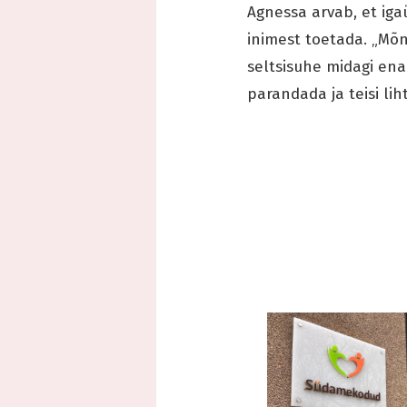
Agnessa arvab, et igaü
inimest toetada. „Mõni
seltsisuhe midagi ena
parandada ja teisi lih