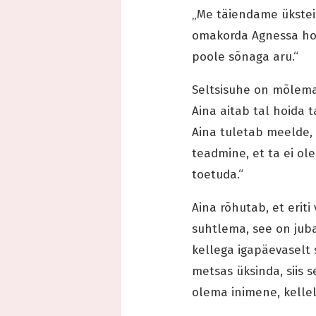
„Me täiendame üksteis
omakorda Agnessa hool
poole sõnaga aru.“
Seltsisuhe on mõlema 
Aina aitab tal hoida t
Aina tuletab meelde, e
teadmine, et ta ei ol
toetuda.“
Aina rõhutab, et eri
suhtlema, see on juba 
kellega igapäevaselt s
metsas üksinda, siis s
olema inimene, kelle