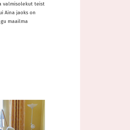
a valmisolekut teist
ui Aina jaoks on
nagu maailma