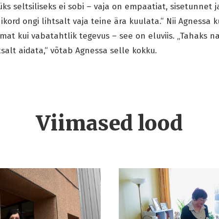
ks seltsiliseks ei sobi – vaja on empaatiat, sisetunnet j
kord ongi lihtsalt vaja teine ära kuulata.“ Nii Agnessa k
mat kui vabatahtlik tegevus – see on eluviis. „Tahaks 
tsalt aidata,“ võtab Agnessa selle kokku.
Viimased lood