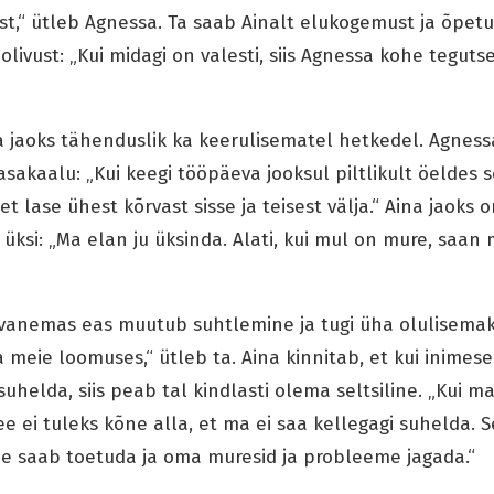
t,“ ütleb Agnessa. Ta saab Ainalt elukogemust ja õpetu
ivust: „Kui midagi on valesti, siis Agnessa kohe teguts
jaoks tähenduslik ka keerulisematel hetkedel. Agnessa
asakaalu: „Kui keegi tööpäeva jooksul piltlikult öeldes so
t lase ühest kõrvast sisse ja teisest välja.“ Aina jaoks 
e üksi: „Ma elan ju üksinda. Alati, kui mul on mure, saa
ti vanemas eas muutub suhtlemine ja tugi üha olulisema
meie loomuses,“ ütleb ta. Aina kinnitab, et kui inimesel
uhelda, siis peab tal kindlasti olema seltsiline. „Kui ma
ee ei tuleks kõne alla, et ma ei saa kellegagi suhelda. S
le saab toetuda ja oma muresid ja probleeme jagada.“