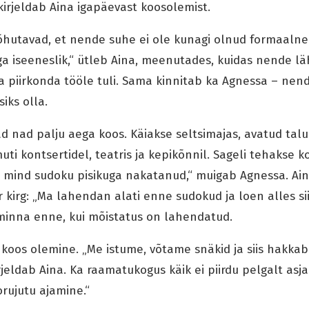
 kirjeldab Aina igapäevast koosolemist.
rõhutavad, et nende suhe ei ole kunagi olnud formaalne. 
ga iseeneslik,“ ütleb Aina, meenutades, kuidas nende l
sa piirkonda tööle tuli. Sama kinnitab ka Agnessa – ne
siks olla.
 nad palju aega koos. Käiakse seltsimajas, avatud talu
ti kontsertidel, teatris ja kepikõnnil. Sageli tehakse k
n mind sudoku pisikuga nakatanud,“ muigab Agnessa. Aina
kirg: „Ma lahendan alati enne sudokud ja loen alles siis
minna enne, kui mõistatus on lahendatud.
t koos olemine. „Me istume, võtame snäkid ja siis hakka
rjeldab Aina. Ka raamatukogus käik ei piirdu pelgalt asja
rujutu ajamine.“