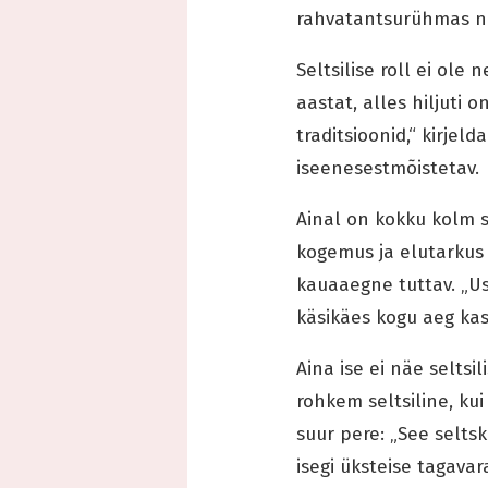
rahvatantsurühmas ni
Seltsilise roll ei ole
aastat, alles hiljuti 
traditsioonid,“ kirje
iseenesestmõistetav.
Ainal on kokku kolm 
kogemus ja elutarkus 
kauaaegne tuttav. „Us
käsikäes kogu aeg ka
Aina ise ei näe seltsi
rohkem seltsiline, ku
suur pere: „See selts
isegi üksteise tagava