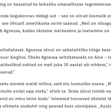
ng on kaasatud ka kohaliku omavalitsuse tegemistesse
 nende kogukonnas midagi uut – see on olnud loomulik osa
on see lihtsalt ametlikuma vormi saanud. „Meil on niisug
ldab Agnessa, kuidas üksteise märkamine ja toetamine on
seltsitatavat. Agnessa sõnul on vabatahtliku tööga kaa
suur kingitus. Üheks Agnessa seltsitatavaks on Aina – 
alduslikud suhted on meil juba 30 aastat või rohkem,“ 
svanud.“
liseks olemist eraldi rollina, vaid elu loomuliku osana. „M
i mulle endal vaja oleks,“ ütleb ta. Tema sõnul toimib 
kond on minu teine kodu.“ Inimesed tunnevad üksteist läb
ra võtmete asukohti ning peavad koos sünnipäevi. „Kuu