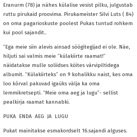
Eranurm (78) ja nähes külalise vesist pilku, julgustab
ruttu pirukaid proovima. Pirukameister Silvi Luts ( 84)
on oma pagarioskuste poolest Pukas tuntud rohkem
kui pool sajandit..
“Ega meie siin alevis ainsad söögitegijad ei ole. Näe,
hiljuti sai valmis meie “külakiirte raamat!”
näidatakse mulle soliidses köites värvipiltidega
albumit. “Külakiirteks” on 9 kohalikku naist, kes oma
loo kõrval pakuvad igaüks välja ka oma
lemmikretsepti. “Meie oma aeg ja lugu”- sellist
pealkirja raamat kannabki.
PUKA ENDA AEG JA LUGU
Pukat mainitakse esmakordselt 16.sajandi alguses.