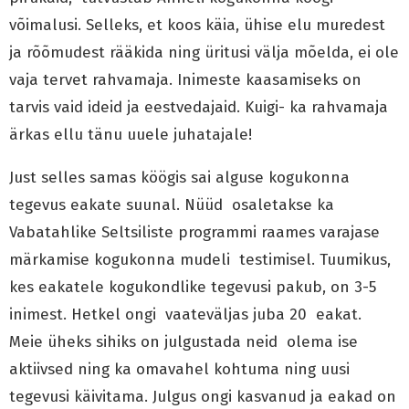
võimalusi. Selleks, et koos käia, ühise elu muredest
ja rõõmudest rääkida ning üritusi välja mõelda, ei ole
vaja tervet rahvamaja. Inimeste kaasamiseks on
tarvis vaid ideid ja eestvedajaid. Kuigi- ka rahvamaja
ärkas ellu tänu uuele juhatajale!
Just selles samas köögis sai alguse kogukonna
tegevus eakate suunal.
Nüüd osaletakse ka
Vabatahlike Seltsiliste programmi raames varajase
märkamise kogukonna mudeli testimisel. Tuumikus,
kes eakatele kogukondlike tegevusi pakub, on 3-5
inimest. Hetkel ongi vaateväljas juba 20 eakat.
Meie üheks sihiks on julgustada neid olema ise
aktiivsed ning ka omavahel kohtuma ning uusi
tegevusi käivitama. Julgus ongi kasvanud ja eakad on