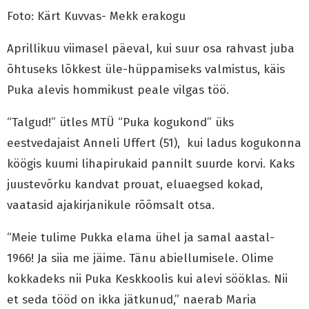
Foto: Kärt Kuvvas- Mekk erakogu
Aprillikuu viimasel päeval, kui suur osa rahvast juba
õhtuseks lõkkest üle-hüppamiseks valmistus, käis
Puka alevis hommikust peale vilgas töö.
“Talgud!” ütles MTÜ “Puka kogukond” üks
eestvedajaist Anneli Uffert (51), kui ladus kogukonna
köögis kuumi lihapirukaid pannilt suurde korvi. Kaks
juustevõrku kandvat prouat, eluaegsed kokad,
vaatasid ajakirjanikule rõõmsalt otsa.
“Meie tulime Pukka elama ühel ja samal aastal-
1966! Ja siia me jäime. Tänu abiellumisele. Olime
kokkadeks nii Puka Keskkoolis kui alevi sööklas. Nii
et seda tööd on ikka jätkunud,” naerab Maria