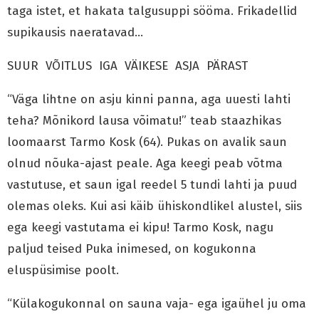
taga istet, et hakata talgusuppi sööma. Frikadellid
supikausis naeratavad…
SUUR VÕITLUS IGA VÄIKESE ASJA PÄRAST
“Väga lihtne on asju kinni panna, aga uuesti lahti
teha? Mõnikord lausa võimatu!” teab staazhikas
loomaarst Tarmo Kosk (64). Pukas on avalik saun
olnud nõuka-ajast peale. Aga keegi peab võtma
vastutuse, et saun igal reedel 5 tundi lahti ja puud
olemas oleks. Kui asi käib ühiskondlikel alustel, siis
ega keegi vastutama ei kipu! Tarmo Kosk, nagu
paljud teised Puka inimesed, on kogukonna
eluspüsimise poolt.
“Külakogukonnal on sauna vaja- ega igaühel ju oma