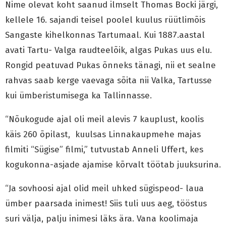
Nime olevat koht saanud ilmselt Thomas Bocki järgi,
kellele 16. sajandi teisel poolel kuulus rüütlimõis
Sangaste kihelkonnas Tartumaal. Kui 1887.aastal
avati Tartu- Valga raudteelõik, algas Pukas uus elu.
Rongid peatuvad Pukas õnneks tänagi, nii et sealne
rahvas saab kerge vaevaga sõita nii Valka, Tartusse
kui ümberistumisega ka Tallinnasse.
“Nõukogude ajal oli meil alevis 7 kauplust, koolis
käis 260 õpilast, kuulsas Linnakaupmehe majas
filmiti “Sügise” filmi,” tutvustab Anneli Uffert, kes
kogukonna-asjade ajamise kõrvalt töötab juuksurina.
“Ja sovhoosi ajal olid meil uhked sügispeod- laua
ümber paarsada inimest! Siis tuli uus aeg, tööstus
suri välja, palju inimesi läks ära. Vana koolimaja