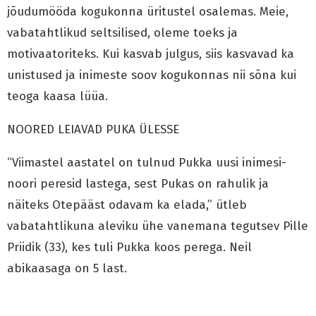
jõudumööda kogukonna üritustel osalemas. Meie,
vabatahtlikud seltsilised, oleme toeks ja
motivaatoriteks. Kui kasvab julgus, siis kasvavad ka
unistused ja inimeste soov kogukonnas nii sõna kui
teoga kaasa lüüa.
NOORED LEIAVAD PUKA ÜLESSE
“Viimastel aastatel on tulnud Pukka uusi inimesi-
noori peresid lastega, sest Pukas on rahulik ja
näiteks Otepääst odavam ka elada,” ütleb
vabatahtlikuna aleviku ühe vanemana tegutsev Pille
Priidik (33), kes tuli Pukka koos perega. Neil
abikaasaga on 5 last.