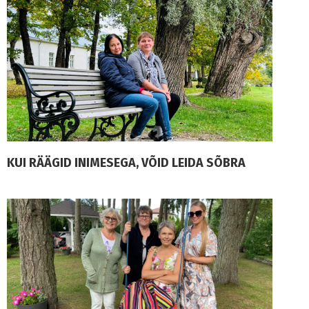
KUI RÄÄGID INIMESEGA, VÕID LEIDA SÕBRA