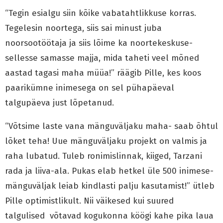
“Tegin esialgu siin kõike vabatahtlikkuse korras.
Tegelesin noortega, siis sai minust juba
noorsootöötaja ja siis lõime ka noortekeskuse-
sellesse samasse majja, mida taheti veel mõned
aastad tagasi maha müüa!” räägib Pille, kes koos
paarikümne inimesega on sel pühapäeval
talgupäeva just lõpetanud.
“Võtsime laste vana mänguväljaku maha- saab õhtul
lõket teha! Uue mänguväljaku projekt on valmis ja
raha lubatud. Tuleb ronimislinnak, kiiged, Tarzani
rada ja liiva-ala. Pukas elab hetkel üle 500 inimese-
mänguväljak leiab kindlasti palju kasutamist!” ütleb
Pille optimistlikult. Nii väikesed kui suured
talgulised võtavad kogukonna köögi kahe pika laua