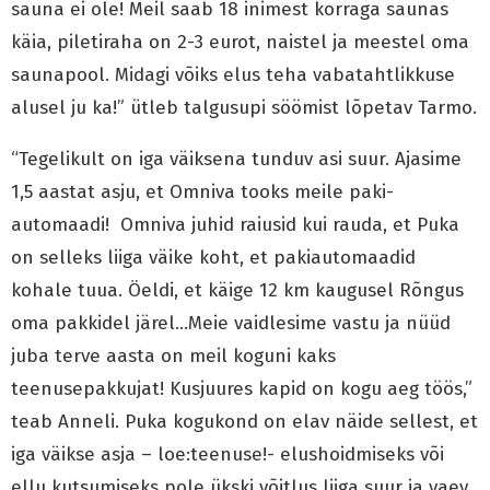
sauna ei ole! Meil saab 18 inimest korraga saunas
käia, piletiraha on 2-3 eurot, naistel ja meestel oma
saunapool. Midagi võiks elus teha vabatahtlikkuse
alusel ju ka!” ütleb talgusupi söömist lõpetav Tarmo.
“Tegelikult on iga väiksena tunduv asi suur. Ajasime
1,5 aastat asju, et Omniva tooks meile paki-
automaadi! Omniva juhid raiusid kui rauda, et Puka
on selleks liiga väike koht, et pakiautomaadid
kohale tuua. Öeldi, et käige 12 km kaugusel Rõngus
oma pakkidel järel…Meie vaidlesime vastu ja nüüd
juba terve aasta on meil koguni kaks
teenusepakkujat! Kusjuures kapid on kogu aeg töös,”
teab Anneli. Puka kogukond on elav näide sellest, et
iga väikse asja – loe:teenuse!- elushoidmiseks või
ellu kutsumiseks pole ükski võitlus liiga suur ja vaev