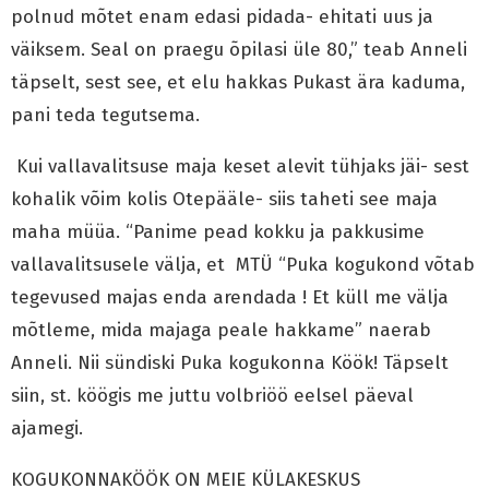
polnud mõtet enam edasi pidada- ehitati uus ja
väiksem. Seal on praegu õpilasi üle 80,” teab Anneli
täpselt, sest see, et elu hakkas Pukast ära kaduma,
pani teda tegutsema.
Kui vallavalitsuse maja keset alevit tühjaks jäi- sest
kohalik võim kolis Otepääle- siis taheti see maja
maha müüa. “Panime pead kokku ja pakkusime
vallavalitsusele välja, et MTÜ “Puka kogukond võtab
tegevused majas enda arendada ! Et küll me välja
mõtleme, mida majaga peale hakkame” naerab
Anneli. Nii sündiski Puka kogukonna Köök! Täpselt
siin, st. köögis me juttu volbriöö eelsel päeval
ajamegi.
KOGUKONNAKÖÖK ON MEIE KÜLAKESKUS