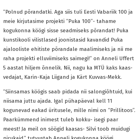
“Polnud põrandatki. Aga siis tuli Eesti Vabariik 100 ja
meie kirjutasime projekti “Puka 100”- tahame
kogukonna köögi sisse seadmiseks põrandat! Puka
kunstikooli vilistlased joonistasid kavandid Puka
ajalooliste ehitiste põrandale maalimiseks ja nii me
raha projekti elluviimiseks saimegi!” on Anneli Uffert
5 aastat hiljem õnnelik. Nii, nagu ka MTÜ kaks kaas-
vedajat, Karin-Kaja Liigand ja Kärt Kuvvas-Mekk.
“Siinsamas köögis saab pidada nii salongiõhtuid, kui
niisama juttu ajada. Igal pühapäeval kell 11
kogunevad eakad üritusele, mille nimi on “Prillitoos”.
Paarkümmend inimest tuleb kokku- isegi paar
meest! Ja meil on söögid kaasas- Silvi toob muidugi
pirukaid,” tutvustab Anneli kogukonna köögi