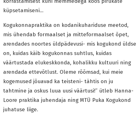
korrastamisest kuni memmedega koos pirukate
küpsetamiseni…
Kogukonnapraktika on kodanikuhariduse meetod,
mis ühendab formaalset ja mitteformaalset õpet,
arendades noortes üldpädevusi- mis kogukond üldse
on, kuidas käib kogukonnas suhtlus, kuidas
väärtustada elukeskkonda, kohalikku kultuuri ning
arendada ettevõtlust. Oleme rõõmsad, kui meie
kogemused jõuavad ka teisteni- tähtis on ju
tahtmine ja oskus luua uusi väärtusi!” ütleb Hanna-
Loore praktika juhendaja ning MTÜ Puka Kogukond
juhatuse liige.