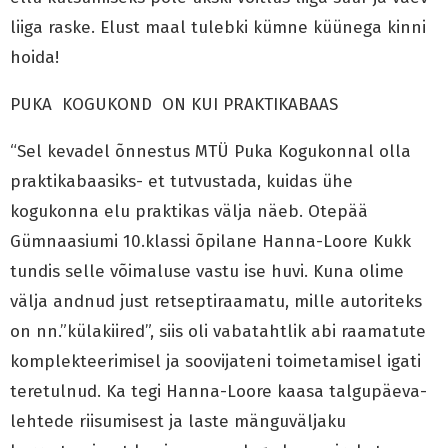
liiga raske. Elust maal tulebki kümne küünega kinni
hoida!
PUKA KOGUKOND ON KUI PRAKTIKABAAS
“Sel kevadel õnnestus MTÜ Puka Kogukonnal olla
praktikabaasiks- et tutvustada, kuidas ühe
kogukonna elu praktikas välja näeb. Otepää
Gümnaasiumi 10.klassi õpilane Hanna-Loore Kukk
tundis selle võimaluse vastu ise huvi. Kuna olime
välja andnud just retseptiraamatu, mille autoriteks
on nn.”külakiired”, siis oli vabatahtlik abi raamatute
komplekteerimisel ja soovijateni toimetamisel igati
teretulnud. Ka tegi Hanna-Loore kaasa talgupäeva-
lehtede riisumisest ja laste mänguväljaku