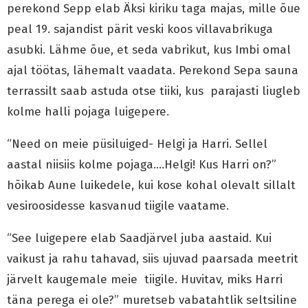
perekond Sepp elab Äksi kiriku taga majas, mille õue
peal 19. sajandist pärit veski koos villavabrikuga
asubki. Lähme õue, et seda vabrikut, kus Imbi omal
ajal töötas, lähemalt vaadata. Perekond Sepa sauna
terrassilt saab astuda otse tiiki, kus parajasti liugleb
kolme halli pojaga luigepere.
“Need on meie püsiluiged- Helgi ja Harri. Sellel
aastal niisiis kolme pojaga….Helgi! Kus Harri on?”
hõikab Aune luikedele, kui kose kohal olevalt sillalt
vesiroosidesse kasvanud tiigile vaatame.
“See luigepere elab Saadjärvel juba aastaid. Kui
vaikust ja rahu tahavad, siis ujuvad paarsada meetrit
järvelt kaugemale meie tiigile. Huvitav, miks Harri
täna perega ei ole?” muretseb vabatahtlik seltsiline