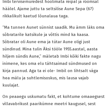
Imbi tervisemuredest hoolimata reipal ja rõõmsal
häälel. Ajame juttu ta seltsilise Aune Sepa (67)
rikkalikult kaetud lõunalaua taga.
“Ma tunnen Aunet sünnist saadik. Mu ämm läks oma
sõbratarile katsikule ja võttis mind ka kaasa.
Sõbratar oli Aune ema ja tütar Aune oligi just
sündinud. Mina tulin Äksi tööle 1955.aastal, aasta
hiljem sündis Aune,” mäletab Imbi kõiki fakte nagu
inimene, kes oma elu tähtsaimad sündmused on
kirja pannud. Aga ta ei ole- Imbil on lihtsalt väga
hea mälu ja suhtlemisoskus, mis lausa vajab
kuulajat.
On peaaegu uskumatu fakt, et kohtume omaaegsest
villavabrikust paarikümne meetri kaugusel, sest