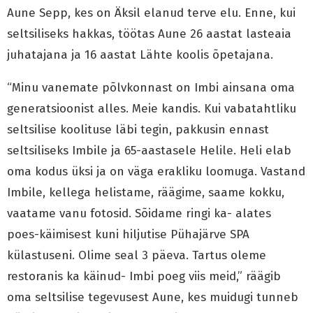
Aune Sepp, kes on Äksil elanud terve elu. Enne, kui
seltsiliseks hakkas, töötas Aune 26 aastat lasteaia
juhatajana ja 16 aastat Lähte koolis õpetajana.
“Minu vanemate põlvkonnast on Imbi ainsana oma
generatsioonist alles. Meie kandis. Kui vabatahtliku
seltsilise koolituse läbi tegin, pakkusin ennast
seltsiliseks Imbile ja 65-aastasele Helile. Heli elab
oma kodus üksi ja on väga erakliku loomuga. Vastand
Imbile, kellega helistame, räägime, saame kokku,
vaatame vanu fotosid. Sõidame ringi ka- alates
poes-käimisest kuni hiljutise Pühajärve SPA
külastuseni. Olime seal 3 päeva. Tartus oleme
restoranis ka käinud- Imbi poeg viis meid,” räägib
oma seltsilise tegevusest Aune, kes muidugi tunneb