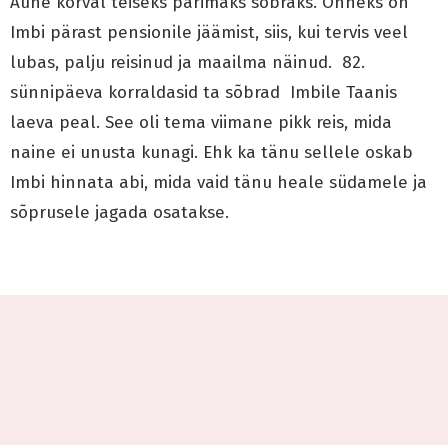
Aune kõrval teiseks parimaks sõbraks. Õnneks on
Imbi pärast pensionile jäämist, siis, kui tervis veel
lubas, palju reisinud ja maailma näinud. 82.
sünnipäeva korraldasid ta sõbrad Imbile Taanis
laeva peal. See oli tema viimane pikk reis, mida
naine ei unusta kunagi. Ehk ka tänu sellele oskab
Imbi hinnata abi, mida vaid tänu heale südamele ja
sõprusele jagada osatakse.