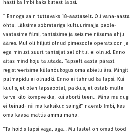
hästi ka Imbi kaksikutest lapsi.
“ Ennoga sain tuttavaks 18-aastaselt. Oli vana-aasta
õhtu. Läksime sõbratariga kultuurimajja peole-
vaatasime filmi, tantsisime ja seisime niisama ahju
ääres. Mul oli hiljuti olnud pimesoole operatsioon ja
ega minust suurt tantsijat sel õhtul ei olnud. Enno
aitas mind koju talutada. Täpselt aasta pärast
registreerisime külanõukogus oma abielu ära. Mingit
pulmapidu ei olnudki. Enno ei tahnud ka lapsi. Kui
kuulis, et olen lapseootel, pakkus, et ostab mulle
terve kilo kompvekke, kui aborti teen… Mina muidugi
ei teinud- nii ma kaksikud saingi!” naerab Imbi, kes
oma kaasa mattis ammu maha.
“Ta hoidis lapsi väga, aga… Mu lastel on omad tööd