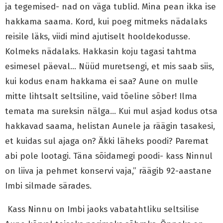
ja tegemised- nad on väga tublid. Mina pean ikka ise
hakkama saama. Kord, kui poeg mitmeks nädalaks
reisile läks, viidi mind ajutiselt hooldekodusse.
Kolmeks nädalaks. Hakkasin koju tagasi tahtma
esimesel päeval… Nüüd muretsengi, et mis saab siis,
kui kodus enam hakkama ei saa? Aune on mulle
mitte lihtsalt seltsiline, vaid tõeline sõber! Ilma
temata ma sureksin nälga… Kui mul asjad kodus otsa
hakkavad saama, helistan Aunele ja räägin tasakesi,
et kuidas sul ajaga on? Äkki läheks poodi? Paremat
abi pole lootagi. Täna sõidamegi poodi- kass Ninnul
on liiva ja pehmet konservi vaja,” räägib 92-aastane
Imbi silmade särades.
Kass Ninnu on Imbi jaoks vabatahtliku seltsilise