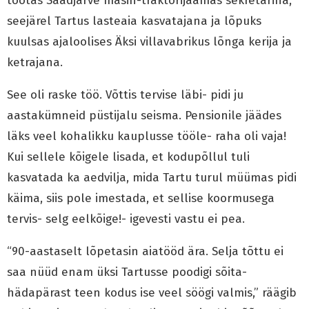
töötas Saadjärve masin-traktorijaamas sekretärina,
seejärel Tartus lasteaia kasvatajana ja lõpuks
kuulsas ajaloolises Äksi villavabrikus lõnga kerija ja
ketrajana.
See oli raske töö. Võttis tervise läbi- pidi ju
aastakümneid püstijalu seisma. Pensionile jäädes
läks veel kohalikku kauplusse tööle- raha oli vaja!
Kui sellele kõigele lisada, et kodupõllul tuli
kasvatada ka aedvilja, mida Tartu turul müümas pidi
käima, siis pole imestada, et sellise koormusega
tervis- selg eelkõige!- igevesti vastu ei pea.
“90-aastaselt lõpetasin aiatööd ära. Selja tõttu ei
saa nüüd enam üksi Tartusse poodigi sõita-
hädapärast teen kodus ise veel söögi valmis,” räägib