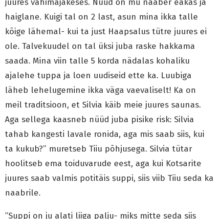
juures vahimajakeses. Nüüd on mu naaber eakas ja
haiglane. Kuigi tal on 2 last, asun mina ikka talle
kõige lähemal- kui ta just Haapsalus tütre juures ei
ole. Talvekuudel on tal üksi juba raske hakkama
saada. Mina viin talle 5 korda nädalas kohaliku
ajalehe tuppa ja loen uudiseid ette ka. Luubiga
läheb lehelugemine ikka väga vaevaliselt! Ka on
meil traditsioon, et Silvia käib meie juures saunas.
Aga sellega kaasneb nüüd juba pisike risk: Silvia
tahab kangesti lavale ronida, aga mis saab siis, kui
ta kukub?” muretseb Tiiu põhjusega. Silvia tütar
hoolitseb ema toiduvarude eest, aga kui Kotsarite
juures saab valmis potitäis suppi, siis viib Tiiu seda ka
naabrile.
“Suppi on ju alati liiga palju- miks mitte seda siis