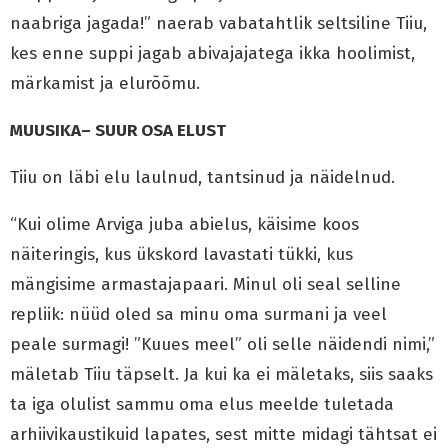
naabriga jagada!” naerab vabatahtlik seltsiline Tiiu,
kes enne suppi jagab abivajajatega ikka hoolimist,
märkamist ja elurõõmu.
MUUSIKA– SUUR OSA ELUST
Tiiu on läbi elu laulnud, tantsinud ja näidelnud.
“Kui olime Arviga juba abielus, käisime koos
näiteringis, kus ükskord lavastati tükki, kus
mängisime armastajapaari. Minul oli seal selline
repliik: nüüd oled sa minu oma surmani ja veel
peale surmagi! ”Kuues meel” oli selle näidendi nimi,”
mäletab Tiiu täpselt. Ja kui ka ei mäletaks, siis saaks
ta iga olulist sammu oma elus meelde tuletada
arhiivikaustikuid lapates, sest mitte midagi tähtsat ei