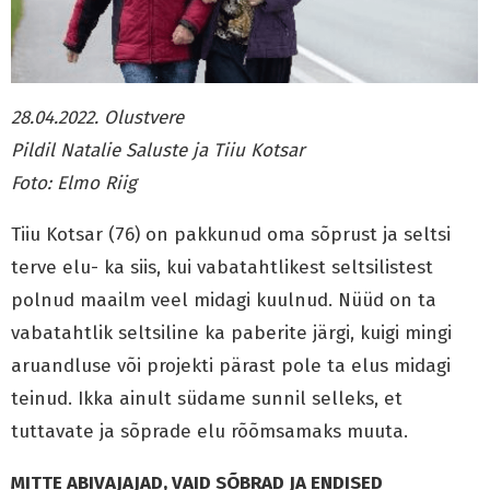
28.04.2022. Olustvere
Pildil Natalie Saluste ja Tiiu Kotsar
Foto: Elmo Riig
Tiiu Kotsar (76) on pakkunud oma sõprust ja seltsi
terve elu- ka siis, kui vabatahtlikest seltsilistest
polnud maailm veel midagi kuulnud. Nüüd on ta
vabatahtlik seltsiline ka paberite järgi, kuigi mingi
aruandluse või projekti pärast pole ta elus midagi
teinud. Ikka ainult südame sunnil selleks, et
tuttavate ja sõprade elu rõõmsamaks muuta.
MITTE ABIVAJAJAD, VAID SÕBRAD JA ENDISED