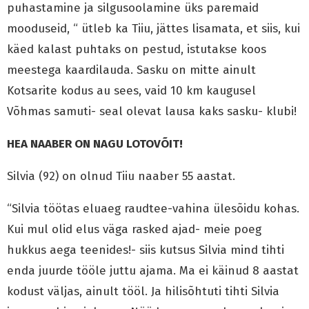
puhastamine ja silgusoolamine üks paremaid
mooduseid, “ ütleb ka Tiiu, jättes lisamata, et siis, kui
käed kalast puhtaks on pestud, istutakse koos
meestega kaardilauda. Sasku on mitte ainult
Kotsarite kodus au sees, vaid 10 km kaugusel
Võhmas samuti- seal olevat lausa kaks sasku- klubi!
HEA NAABER ON NAGU LOTOVÕIT!
Silvia (92) on olnud Tiiu naaber 55 aastat.
“Silvia töötas eluaeg raudtee-vahina ülesõidu kohas.
Kui mul olid elus väga rasked ajad- meie poeg
hukkus aega teenides!- siis kutsus Silvia mind tihti
enda juurde tööle juttu ajama. Ma ei käinud 8 aastat
kodust väljas, ainult tööl. Ja hilisõhtuti tihti Silvia