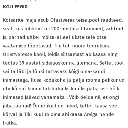
KOLLEEGID
Kotsarite maja asub Olustveres teiselpool raudteed,
seal, kus rohkem kui 200-aastased tammed, vahtrad
ja pärnad uhkel mõisa-alleel üksteisele otsa
vaatamise lõpetavad. Tiiu tuli noore tüdrukuna
Olustveresse kooli, leidis siitsamast abikaasa ning
töötas 39 aastat sidejaoskonna ülemana. Sellel tööl
sai ta läbi ja lõhki tuttavaks kõigi oma-kandi
inimestega. Ilusa kodukoha ja palju rõõmu pakkunud
elu kõrval kummitab kahjuks ka üks paha asi- kõik
inimesed jäävad vanemaks… Võib öelda nii, et ongi
juba jäänud! Õnnelikud on need, kellel kaasa veel
kõrval ja Tiiu kuulub oma abikaasa Arviga nende
hulka.