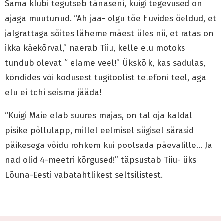
Sama klubi tegutseb tänaseni, kuigi tegevused on
ajaga muutunud. “Ah jaa- olgu tõe huvides öeldud, et
jalgrattaga sõites läheme mäest üles nii, et ratas on
ikka käekõrval,” naerab Tiiu, kelle elu motoks
tundub olevat “ elame veel!” Ükskõik, kas sadulas,
kõndides või kodusest tugitoolist telefoni teel, aga
elu ei tohi seisma jääda!
“Kuigi Maie elab suures majas, on tal oja kaldal
pisike põllulapp, millel eelmisel sügisel särasid
päikesega võidu rohkem kui poolsada päevalille… Ja
nad olid 4-meetri kõrgused!” täpsustab Tiiu- üks
Lõuna-Eesti vabatahtlikest seltsilistest.