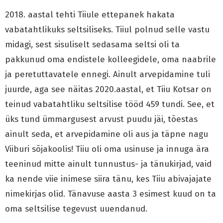
2018. aastal tehti Tiiule ettepanek hakata
vabatahtlikuks seltsiliseks. Tiiul polnud selle vastu
midagi, sest sisuliselt sedasama seltsi oli ta
pakkunud oma endistele kolleegidele, oma naabrile
ja peretuttavatele ennegi. Ainult arvepidamine tuli
juurde, aga see näitas 2020.aastal, et Tiiu Kotsar on
teinud vabatahtliku seltsilise tööd 459 tundi. See, et
üks tund ümmargusest arvust puudu jäi, tõestas
ainult seda, et arvepidamine oli aus ja täpne nagu
Viiburi sõjakoolis! Tiiu oli oma usinuse ja innuga ära
teeninud mitte ainult tunnustus- ja tänukirjad, vaid
ka nende viie inimese siira tänu, kes Tiiu abivajajate
nimekirjas olid. Tänavuse aasta 3 esimest kuud on ta
oma seltsilise tegevust uuendanud.