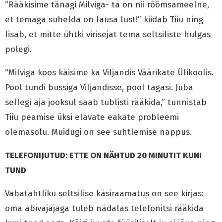
“Rääkisime tänagi Milviga- ta on nii rõõmsameelne,
et temaga suhelda on lausa lust!” kiidab Tiiu ning
lisab, et mitte ühtki virisejat tema seltsiliste hulgas
polegi.
“Milviga koos käisime ka Viljandis Väärikate Ülikoolis.
Pool tundi bussiga Viljandisse, pool tagasi. Juba
sellegi aja jooksul saab tublisti rääkida,” tunnistab
Tiiu peamise üksi elavate eakate probleemi
olemasolu. Muidugi on see suhtlemise nappus.
TELEFONIJUTUD: ETTE ON NÄHTUD 20 MINUTIT KUNI
TUND
Vabatahtliku seltsilise käsiraamatus on see kirjas:
oma abivajajaga tuleb nädalas telefonitsi rääkida