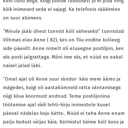
kuni tund aega. Kõigi juurde füüsiliselt ju ei jõua ning
kõik inimesed seda ei vajagi. Ka telefonis rääkimine
on suur abimees.
“Minule jääb ühest tunnist küll väheseks!” tunnistab
Võhmas elav Anne ( 82), kes on Tiiu endine kolleeg
side-päevilt. Anne nimelt oli eluaegne postiljon, kes
viis posti jalgrattaga. Mõni ime siis, et nüüd on eakal
naisel jalad läbi.
“Omal ajal oli Anne suur rändur- käis mere ääres ja
mägedes, kuigi oli aastakümneid ratta väntamisega
niigi kõva koormust andnud. Tema postiljonina
töötamise ajal viidi lehti-kirju inimestele kuuel
päeval nädalas koju kätte.. Nüüd ei taha Anne enam
palju kodust väljas käia. Kalmistul käime küll koos ja