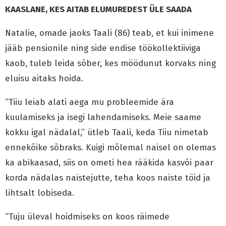
KAASLANE, KES AITAB ELUMUREDEST ÜLE SAADA
Natalie, omade jaoks Taali (86) teab, et kui inimene
jääb pensionile ning side endise töökollektiiviga
kaob, tuleb leida sõber, kes möödunut korvaks ning
eluisu aitaks hoida.
“Tiiu leiab alati aega mu probleemide ära
kuulamiseks ja isegi lahendamiseks. Meie saame
kokku igal nädalal,” ütleb Taali, keda Tiiu nimetab
ennekõike sõbraks. Kuigi mõlemal naisel on olemas
ka abikaasad, siis on ometi hea rääkida kasvõi paar
korda nädalas naistejutte, teha koos naiste töid ja
lihtsalt lobiseda.
“Tuju üleval hoidmiseks on koos räimede