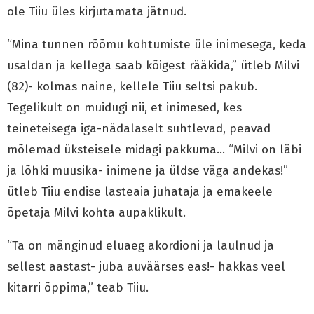
ole Tiiu üles kirjutamata jätnud.
“Mina tunnen rõõmu kohtumiste üle inimesega, keda
usaldan ja kellega saab kõigest rääkida,” ütleb Milvi
(82)- kolmas naine, kellele Tiiu seltsi pakub.
Tegelikult on muidugi nii, et inimesed, kes
teineteisega iga-nädalaselt suhtlevad, peavad
mõlemad üksteisele midagi pakkuma… “Milvi on läbi
ja lõhki muusika- inimene ja üldse väga andekas!”
ütleb Tiiu endise lasteaia juhataja ja emakeele
õpetaja Milvi kohta aupaklikult.
“Ta on mänginud eluaeg akordioni ja laulnud ja
sellest aastast- juba auväärses eas!- hakkas veel
kitarri õppima,” teab Tiiu.