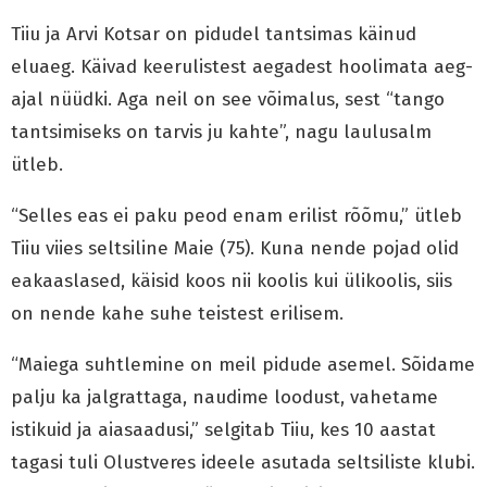
Tiiu ja Arvi Kotsar on pidudel tantsimas käinud
eluaeg. Käivad keerulistest aegadest hoolimata aeg-
ajal nüüdki. Aga neil on see võimalus, sest “tango
tantsimiseks on tarvis ju kahte”, nagu laulusalm
ütleb.
“Selles eas ei paku peod enam erilist rõõmu,” ütleb
Tiiu viies seltsiline Maie (75). Kuna nende pojad olid
eakaaslased, käisid koos nii koolis kui ülikoolis, siis
on nende kahe suhe teistest erilisem.
“Maiega suhtlemine on meil pidude asemel. Sõidame
palju ka jalgrattaga, naudime loodust, vahetame
istikuid ja aiasaadusi,” selgitab Tiiu, kes 10 aastat
tagasi tuli Olustveres ideele asutada seltsiliste klubi.