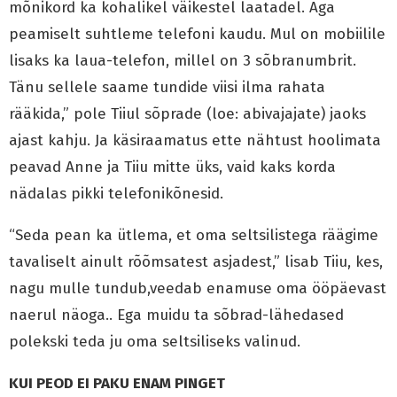
mõnikord ka kohalikel väikestel laatadel. Aga
peamiselt suhtleme telefoni kaudu. Mul on mobiilile
lisaks ka laua-telefon, millel on 3 sõbranumbrit.
Tänu sellele saame tundide viisi ilma rahata
rääkida,” pole Tiiul sõprade (loe: abivajajate) jaoks
ajast kahju. Ja käsiraamatus ette nähtust hoolimata
peavad Anne ja Tiiu mitte üks, vaid kaks korda
nädalas pikki telefonikõnesid.
“Seda pean ka ütlema, et oma seltsilistega räägime
tavaliselt ainult rõõmsatest asjadest,” lisab Tiiu, kes,
nagu mulle tundub,veedab enamuse oma ööpäevast
naerul näoga.. Ega muidu ta sõbrad-lähedased
polekski teda ju oma seltsiliseks valinud.
KUI PEOD EI PAKU ENAM PINGET