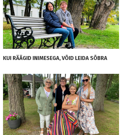
KUI RÄÄGID INIMESEGA, VÕID LEIDA SÕBRA