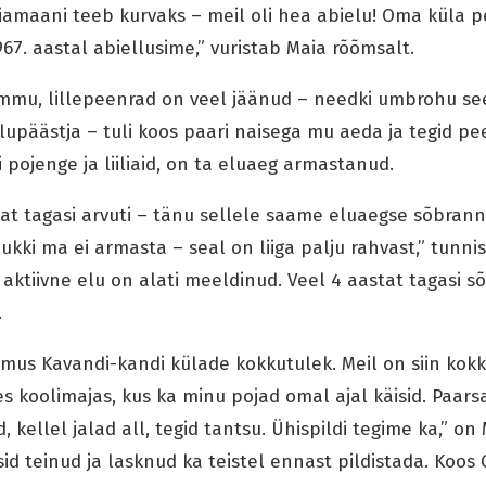
iiamaani teeb kurvaks – meil oli hea abielu! Oma küla 
67. aastal abiellusime,” vuristab Maia rõõmsalt.
mmu, lillepeenrad on veel jäänud – needki umbrohu see
lupäästja – tuli koos paari naisega mu aeda ja tegid p
iti pojenge ja liiliaid, on ta eluaeg armastanud.
tat tagasi arvuti – tänu sellele saame eluaegse sõbranna
ukki ma ei armasta – seal on liiga palju rahvast,” tunni
 aktiivne elu on alati meeldinud. Veel 4 aastat tagasi sõi
.
imus Kavandi-kandi külade kokkutulek. Meil on siin kokk
s koolimajas, kus ka minu pojad omal ajal käisid. Paars
, kellel jalad all, tegid tantsu. Ühispildi tegime ka,” o
sid teinud ja lasknud ka teistel ennast pildistada. Koos 