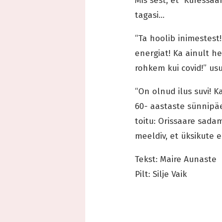
Mis sest, et Kuressaar
tagasi…
“Ta hoolib inimestest!
energiat! Ka ainult he
rohkem kui covid!” us
“On olnud ilus suvi! 
60- aastaste sünnipäe
toitu: Orissaare sada
meeldiv, et üksikute 
Tekst: Maire Aunaste
Pilt: Silje Vaik