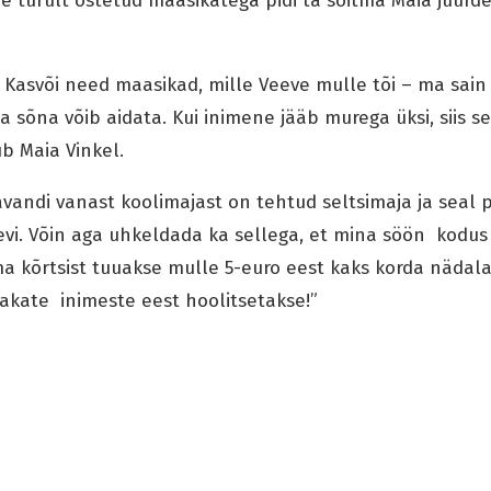
e turult ostetud maasikatega pidi ta sõitma Maia juurde 
 Kasvõi need maasikad, mille Veeve mulle tõi – ma sain n
a sõna võib aidata. Kui inimene jääb murega üksi, siis s
ub Maia Vinkel.
Kavandi vanast koolimajast on tehtud seltsimaja ja seal 
vi. Võin aga uhkeldada ka sellega, et mina söön kodus 
ma kõrtsist tuuakse mulle 5-euro eest kaks korda nädalas
eakate inimeste eest hoolitsetakse!”