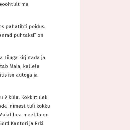
peoõhtult ma
s pahatihti peidus.
eenrad puhtaks!” on
 Tiiuga kirjutada ja
stab Maia, kellele
tis ise autoga ja
u 9 küla. Kokkutulek
ada inimest tuli kokku
n Maial hea meel.Ta on
Gerd Kanteri ja Erki