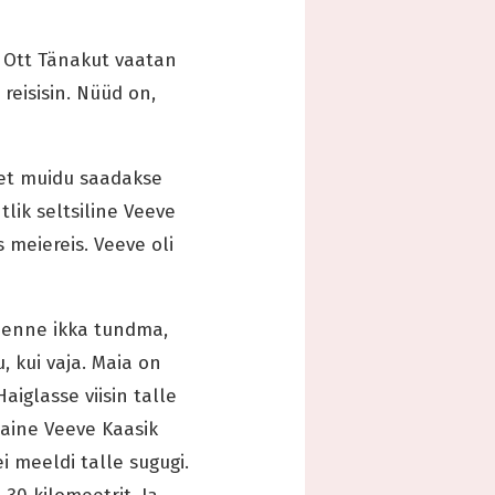
. Ott Tänakut vaatan
 reisisin. Nüüd on,
, et muidu saadakse
ik seltsiline Veeve
 meiereis. Veeve oli
t enne ikka tundma,
, kui vaja. Maia on
iglasse viisin talle
naine Veeve Kaasik
i meeldi talle sugugi.