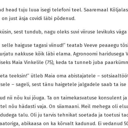
ad head tuju luua isegi telefoni teel. Saaremaal Kõljala
i on just äsja covidi läbi põdenud.
 küsin, sest tundub, nagu oleks suvi viiruse levikuks väga
 selle haiguse tagasi viinud!” teatab Veeve peaaegu tõsis
urjatu nakkuse kõik läbi elama. Agronoomi haridusega 
liseks Maia Vinkelile (75), keda ta tunneb juba paarküm
eta teeksin!” ütleb Maia oma abistajatele – sotsiaaltööt
isele – sageli, sest tänu haigetele jalgadele saab ta ise
d nii nõu kui jõuga. Ta on taimekasvatuse konsulent ja s
jatel nõu hädasti vaja. On siiamaani. Meil mehega oli el
õldudega talu. Oli ju tarvis tehnikat soetada ja toetusi t
rulaatoriga, abikaasa on ka kõrvalt kadunud. Ei vedanud