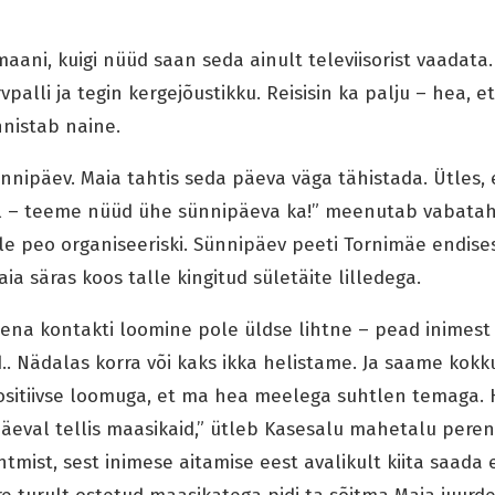
maani, kuigi nüüd saan seda ainult televiisorist vaadata
vpalli ja tegin kergejõustikku. Reisisin ka palju – hea, et
nistab naine.
 sünnipäev. Maia tahtis seda päeva väga tähistada. Ütles
l – teeme nüüd ühe sünnipäeva ka!” meenutab vabatahtl
lle peo organiseeriski. Sünnipäev peeti Tornimäe endises
aia säras koos talle kingitud sületäite lilledega.
isena kontakti loomine pole üldse lihtne – pead inimes
d.. Nädalas korra või kaks ikka helistame. Ja saame kokku
positiivse loomuga, et ma hea meelega suhtlen temaga. Ha
äeval tellis maasikaid,” ütleb Kasesalu mahetalu pere
mist, sest inimese aitamise eest avalikult kiita saada e