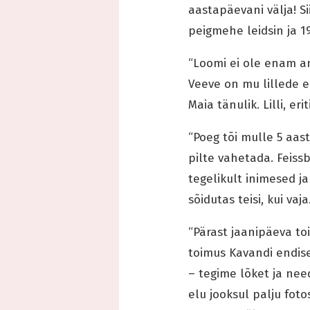
aastapäevani välja! S
peigmehe leidsin ja 19
“Loomi ei ole enam a
Veeve on mu lillede e
Maia tänulik. Lilli, er
“Poeg tõi mulle 5 aas
pilte vahetada. Feissb
tegelikult inimesed ja
sõidutas teisi, kui vaja
“Pärast jaanipäeva to
toimus Kavandi endise
– tegime lõket ja need
elu jooksul palju foto