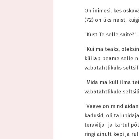
On inimesi, kes oskav
(72) on üks neist, kuig
“Kust Te selle saite?”
“Kui ma teaks, oleksin
küllap peame selle n
vabatahtlikuks seltsi
“Mida ma küll ilma tei
vabatahtlikule seltsil
“Veeve on mind aidanu
kadusid, oli talupida
teravilja- ja kartulip
ringi ainult kepi ja 