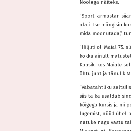
Noolega näiteks.
“Sporti armastan siia
alati! Ise mängisin kor
mida meenutada,” tun
“Hiljuti oli Maial 75.
kokku ainult matuste
Kaasik, kes Maiale se
õhtu juht ja tänulik M
“Vabatahtliku seltsil
siis ta ka usaldab sin
kõigega kursis ja nii 
lugemist, nüüd ühel p
natuke nagu vastu taht