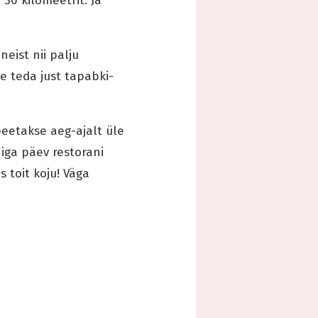
30 kilomeetrit. Ja
eist nii palju
ee teda just tapabki-
peetakse aeg-ajalt üle
iga päev restorani
 toit koju! Väga