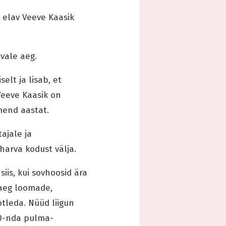
s elav Veeve Kaasik
 vale aeg.
elt ja lisab, et
Veeve Kaasik on
mend aastat.
ajale ja
 harva kodust välja.
iis, kui sovhoosid ära
uaeg loomade,
aotleda. Nüüd liigun
 50-nda pulma-