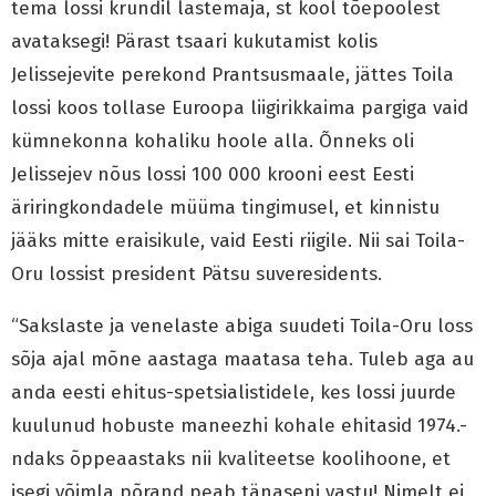
tema lossi krundil lastemaja, st kool tõepoolest
avataksegi! Pärast tsaari kukutamist kolis
Jelissejevite perekond Prantsusmaale, jättes Toila
lossi koos tollase Euroopa liigirikkaima pargiga vaid
kümnekonna kohaliku hoole alla. Õnneks oli
Jelissejev nõus lossi 100 000 krooni eest Eesti
äriringkondadele müüma tingimusel, et kinnistu
jääks mitte eraisikule, vaid Eesti riigile. Nii sai Toila-
Oru lossist president Pätsu suveresidents.
“Sakslaste ja venelaste abiga suudeti Toila-Oru loss
sõja ajal mõne aastaga maatasa teha. Tuleb aga au
anda eesti ehitus-spetsialistidele, kes lossi juurde
kuulunud hobuste maneezhi kohale ehitasid 1974.-
ndaks õppeaastaks nii kvaliteetse koolihoone, et
isegi võimla põrand peab tänaseni vastu! Nimelt ei