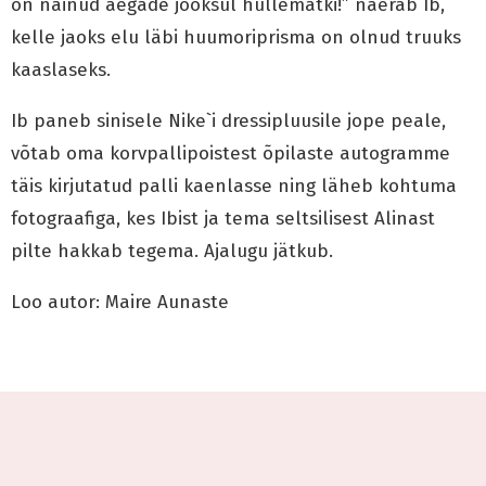
on näinud aegade jooksul hullematki!” naerab Ib,
kelle jaoks elu läbi huumoriprisma on olnud truuks
kaaslaseks.
Ib paneb sinisele Nike`i dressipluusile jope peale,
võtab oma korvpallipoistest õpilaste autogramme
täis kirjutatud palli kaenlasse ning läheb kohtuma
fotograafiga, kes Ibist ja tema seltsilisest Alinast
pilte hakkab tegema. Ajalugu jätkub.
Loo autor: Maire Aunaste