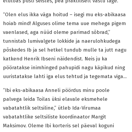
elutoas püsti seistes, pea praktiliselt vastu lage.
“Olen elus ikka väga hoitud – isegi mu eks-abikaasa
hoiab mind! Alguses olime tema uue mehega pigem
vaenlased, aga nüüd oleme parimad sõbrad,”
tunnistab lumivalgete lokkide ja naerulohkudega
põskedes Ib ja sel hetkel tundub mulle ta jutt nagu
katkend Henrik Ibseni näidendist. Neis ju ka
pööratakse inimhinged pahupidi nagu käpikud ning
uuristatakse lahti iga elus tehtud ja tegemata viga…
“Ibi eks-abikaasa Anneli pöördus minu poole
palvega leida Toilas üksi elavale eksmehele
vabatahtlik seltsiline,” ütleb Ida-Virumaa
vabatahtlike seltsiliste koordinaator Margit
Maksimov. Oleme Ibi korteris sel päeval koguni