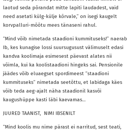
laotud seda põrandat mitte lapiti laudadest, vaid
need asetati külg-külje kõrvale,” on isegi kaugelt
korvpalluri-mõõtu mees tänaseni rahul.
“Mind võib nimetada staadioni kummituseks!” naerab
Ib, kes kunagise lossi suursugusust välimuselt edasi
kandva koolimaja esimesest päevast alates nii
võimla, kui ka koolistaadioni hingeks sai. Pensionile
jäädes võib eluaegset spordimeest “staadioni
kummituseks” nimetada seetõttu, et labidaga käes
võib teda aeg-ajalt näha staadionil kasvõi
kaugushüppe kasti läbi kaevamas…
JUURED TAANIST, NIMI IBSENILT
“Mind koolis mu nime pärast ei narritud, sest teati,