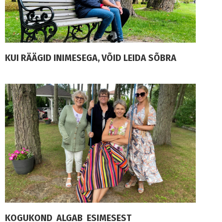
KUI RÄÄGID INIMESEGA, VÕID LEIDA SÕBRA
KOGUKOND ALGAB ESIMESEST