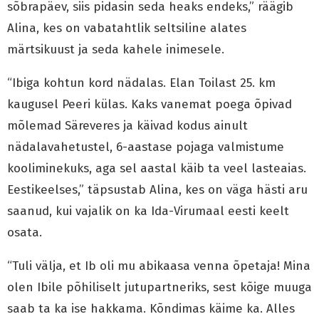
sõbrapäev, siis pidasin seda heaks endeks,” räägib
Alina, kes on vabatahtlik seltsiline alates
märtsikuust ja seda kahele inimesele.
“Ibiga kohtun kord nädalas. Elan Toilast 25. km
kaugusel Peeri külas. Kaks vanemat poega õpivad
mõlemad Säreveres ja käivad kodus ainult
nädalavahetustel, 6-aastase pojaga valmistume
kooliminekuks, aga sel aastal käib ta veel lasteaias.
Eestikeelses,” täpsustab Alina, kes on väga hästi aru
saanud, kui vajalik on ka Ida-Virumaal eesti keelt
osata.
“Tuli välja, et Ib oli mu abikaasa venna õpetaja! Mina
olen Ibile põhiliselt jutupartneriks, sest kõige muuga
saab ta ka ise hakkama. Kõndimas käime ka. Alles