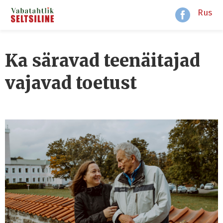
Rus
Ka säravad teenäitajad
vajavad toetust