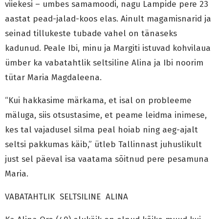
viiekesi – umbes samamoodi, nagu Lampide pere 23
aastat pead-jalad-koos elas. Ainult magamisnarid ja
seinad tillukeste tubade vahel on tänaseks
kadunud. Peale Ibi, minu ja Margiti istuvad kohvilaua
ümber ka vabatahtlik seltsiline Alina ja Ibi noorim
tütar Maria Magdaleena.
“Kui hakkasime märkama, et isal on probleeme
mäluga, siis otsustasime, et peame leidma inimese,
kes tal vajadusel silma peal hoiab ning aeg-ajalt
seltsi pakkumas käib,” ütleb Tallinnast juhuslikult
just sel päeval isa vaatama sõitnud pere pesamuna
Maria.
VABATAHTLIK SELTSILINE ALINA