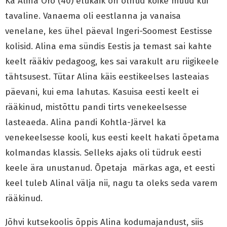
Ka Alina Oro (40) elukäik on olnud kõike muud kui
tavaline. Vanaema oli eestlanna ja vanaisa
venelane, kes ühel päeval Ingeri-Soomest Eestisse
kolisid. Alina ema sündis Eestis ja temast sai kahte
keelt rääkiv pedagoog, kes sai varakult aru riigikeele
tähtsusest. Tütar Alina käis eestikeelses lasteaias
päevani, kui ema lahutas. Kasuisa eesti keelt ei
rääkinud, mistõttu pandi tirts venekeelsesse
lasteaeda. Alina pandi Kohtla-Järvel ka
venekeelsesse kooli, kus eesti keelt hakati õpetama
kolmandas klassis. Selleks ajaks oli tüdruk eesti
keele ära unustanud. Õpetaja märkas aga, et eesti
keel tuleb Alinal välja nii, nagu ta oleks seda varem
rääkinud.
Jõhvi kutsekoolis õppis Alina kodumajandust, siis