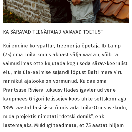
KA SÄRAVAD TEENÄITAJAD VAJAVAD TOETUST
Kui endine korvpallur, treener ja õpetaja Ib Lamp
(75) oma Toila kodus aknast välja vaatab, võib ta
vaimusilmas ette kujutada kogu seda särav-keerulist
elu, mis üle-eelmise sajandi lõpust Balti mere Viru
rannikul ajalooks on vormunud. Kuidas oma
Prantsuse Riviera luksusvillades igavlenud vene
kaupmees Grigori Jelissejev koos uhke seltskonnaga
1899. aastal lasi sisse õnnistada Toila-Oru suvekodu,
mida projektis nimetati “detski domik”, ehk
lastemajaks. Muidugi teadmata, et 75 aastat hiljem