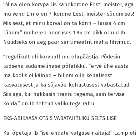
“Mina olen korvpallis kahekordne Eesti meister, aga
mu vend Enno on 7-kordne Eesti meister sõudmises!
Mis sest, et minu kõrval on ta könn – lausa 4 cm
lühem,” muheleb nooruses 1.95 cm pikk olnud Ib.
Nüüdseks on aeg paar sentimeetrit maha lihvinud.
“Tegelikult oli korvpall mu elupäästja. Põdesin
lapsena südamelihase põletikku. Terve ühe aasta
ma koolis ei käinud – hiljem olin kehalisest
kasvatusest ja ka sõjaväe-kohustusest vabastatud.
Siis aga, kui hakkasin trenni tegema, sain tervise
korda,” on Ib tehtud valikutega rahul.
EKS-ABIKAASA OTSIS VABATAHTLIKU SELTSILISE
Kui õpetaja Ib “ise-endale-valguse näitaja!” Lamp oli