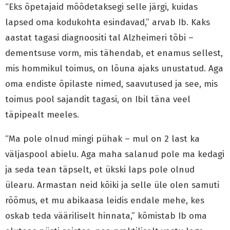
“Eks õpetajaid mõõdetaksegi selle järgi, kuidas
lapsed oma kodukohta esindavad,” arvab Ib. Kaks
aastat tagasi diagnoositi tal Alzheimeri tõbi –
dementsuse vorm, mis tähendab, et enamus sellest,
mis hommikul toimus, on lõuna ajaks unustatud. Aga
oma endiste õpilaste nimed, saavutused ja see, mis
toimus pool sajandit tagasi, on Ibil täna veel
täpipealt meeles.
“Ma pole olnud mingi pühak – mul on 2 last ka
väljaspool abielu. Aga maha salanud pole ma kedagi
ja seda tean täpselt, et ükski laps pole olnud
ülearu. Armastan neid kõiki ja selle üle olen samuti
rõõmus, et mu abikaasa leidis endale mehe, kes
oskab teda vääriliselt hinnata,” kõmistab Ib oma