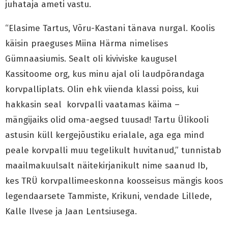
juhataja ameti vastu.
“Elasime Tartus, Võru-Kastani tänava nurgal. Koolis
käisin praeguses Miina Härma nimelises
Gümnaasiumis. Sealt oli kiviviske kaugusel
Kassitoome org, kus minu ajal oli laudpõrandaga
korvpalliplats. Olin ehk viienda klassi poiss, kui
hakkasin seal korvpalli vaatamas käima –
mängijaiks olid oma-aegsed tuusad! Tartu Ülikooli
astusin küll kergejõustiku erialale, aga ega mind
peale korvpalli muu tegelikult huvitanud,” tunnistab
maailmakuulsalt näitekirjanikult nime saanud Ib,
kes TRÜ korvpallimeeskonna koosseisus mängis koos
legendaarsete Tammiste, Krikuni, vendade Lillede,
Kalle Ilvese ja Jaan Lentsiusega.