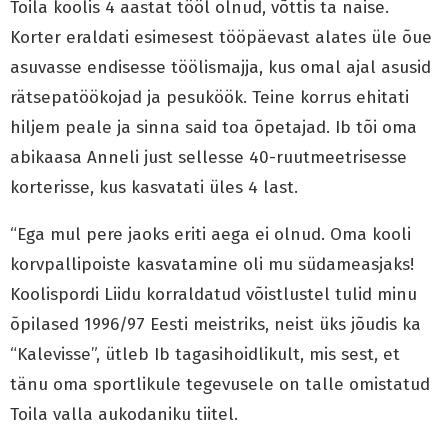
Toila koolis 4 aastat tööl olnud, võttis ta naise.
Korter eraldati esimesest tööpäevast alates üle õue
asuvasse endisesse töölismajja, kus omal ajal asusid
rätsepatöökojad ja pesuköök. Teine korrus ehitati
hiljem peale ja sinna said toa õpetajad. Ib tõi oma
abikaasa Anneli just sellesse 40-ruutmeetrisesse
korterisse, kus kasvatati üles 4 last.
“Ega mul pere jaoks eriti aega ei olnud. Oma kooli
korvpallipoiste kasvatamine oli mu südameasjaks!
Koolispordi Liidu korraldatud võistlustel tulid minu
õpilased 1996/97 Eesti meistriks, neist üks jõudis ka
“Kalevisse”, ütleb Ib tagasihoidlikult, mis sest, et
tänu oma sportlikule tegevusele on talle omistatud
Toila valla aukodaniku tiitel.