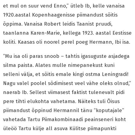
et mul on suur vend Enno,” ütleb Ib, kelle vanaisa
1920.aastal Kopenhaagenisse piimandust sõitis
õppima. Vanaisa Robert leidis Taanist pruudi,
taanlanna Karen-Marie, kellega 1923. aastal Eestisse
koliti. Kaasas oli noorel perel poeg Hermann, Ibi isa.
“Mu isa oli paras snoob – tahtis igasuguste asjadega
silma paista. Alates mulle nimepanekust kuni
selleni välja, et sõitis emale kingi ostma Leningradi!
Nagu valel poolel sõdimisest veel vähe oleks olnud,”
naerab Ib. Sellest viimasest faktist tulenevalt pidi
pere tihti elukohta vahetama. Näiteks tuli Õisus
piimandust õppinud Hermannil tänu “koputajale”
vahetada Tartu Piimakombinaadi peainseneri koht
üleöö Tartu külje all asuva Külitse piimapunkti