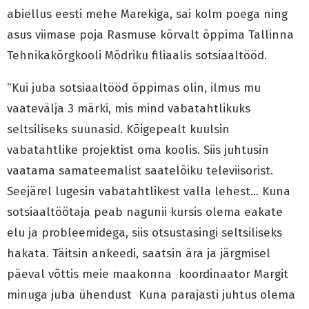
abiellus eesti mehe Marekiga, sai kolm poega ning
asus viimase poja Rasmuse kõrvalt õppima Tallinna
Tehnikakõrgkooli Mõdriku filiaalis sotsiaaltööd.
“Kui juba sotsiaaltööd õppimas olin, ilmus mu
vaatevälja 3 märki, mis mind vabatahtlikuks
seltsiliseks suunasid. Kõigepealt kuulsin
vabatahtlike projektist oma koolis. Siis juhtusin
vaatama samateemalist saatelõiku televiisorist.
Seejärel lugesin vabatahtlikest valla lehest… Kuna
sotsiaaltöötaja peab nagunii kursis olema eakate
elu ja probleemidega, siis otsustasingi seltsiliseks
hakata. Täitsin ankeedi, saatsin ära ja järgmisel
päeval võttis meie maakonna koordinaator Margit
minuga juba ühendust Kuna parajasti juhtus olema