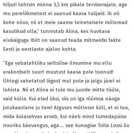
hiljuti tahtsin minna 3,5 km pikale terviserajale, aga
mu pereliikmetest ei saanud kaasa tulijaid. Ib oli
kohe nõus, nii et meie saame teineteisele mõlemad
kasulikud olla,” tunnistab Alina, kes huvitava
elukäiguga Ibilt on saanud teada mitmeidki fakte
Eesti ja eestlaste ajaloo kohta.
“Ega vabatahtliku seltsilise ilmumine mu ellu
erakordselt suurt muutust kaasa pole toonud!
Ühtegi vahetatud liigest mul pole ja jalgu järel ei
lohista. Nii et Alina ei tule mu juurde mitte tööle,
vaid külla. Kui elad üksi, siis on iga rõõmsa näoga
jutukaaslane ju tore! Alguses mõtlesin küll, et ei tea,
mida külarahvas arvab, kui näeb mind tumedapäise
nooriku käevangus, aga…. see kunagise Toila Lossi õu