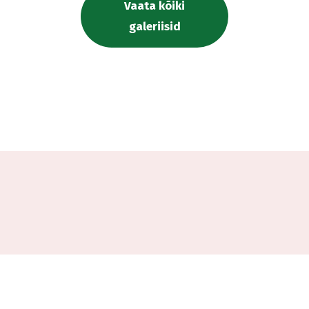
Vaata kõiki
galeriisid