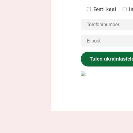
Eesti keel
I