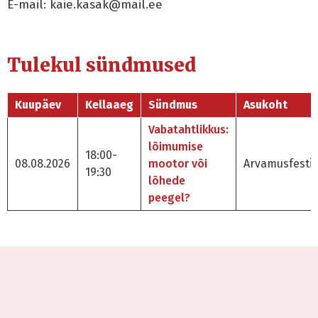
E-mail: kaie.kasak@mail.ee
Tulekul sündmused
Kuupäev
Kellaaeg
Sündmus
Asukoht
Vabatahtlikkus:
lõimumise
18:00-
08.08.2026
mootor või
Arvamusfestiv
19:30
lõhede
peegel?