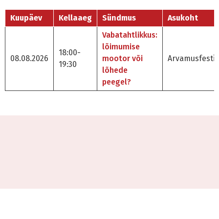
Kuupäev
Kellaaeg
Sündmus
Asukoht
Vabatahtlikkus:
lõimumise
18:00-
08.08.2026
mootor või
Arvamusfestiv
19:30
lõhede
peegel?