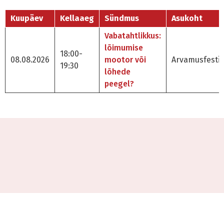
Kuupäev
Kellaaeg
Sündmus
Asukoht
Vabatahtlikkus:
lõimumise
18:00-
08.08.2026
mootor või
Arvamusfestiv
19:30
lõhede
peegel?