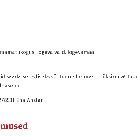
raamatukogus, Jõgeva vald, Jõgevamaa
ovid saada seltsiliseks või tunned ennast üksikuna! To
ldasena!
5278531 Eha Anslan
dmused