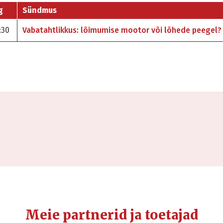
g
Sündmus
:30
Vabatahtlikkus: lõimumise mootor või lõhede peegel?
Meie partnerid ja toetajad