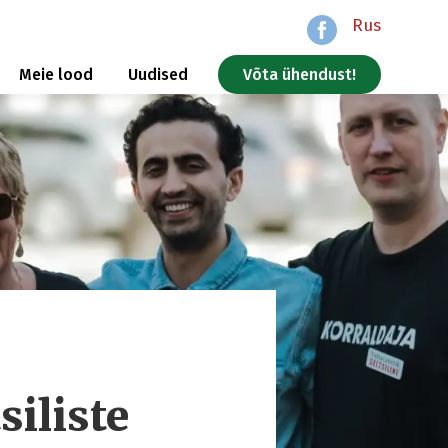
Rus
Meie lood
Uudised
Võta ühendust!
iliste