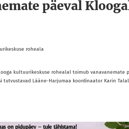
emate päeval Klooga
urikeskuse roheala
Klooga kultuurikeskuse rohealal toimub vanavanemate p
isi tutvustavad Lääne-Harjumaa koordinaator Karin Talale