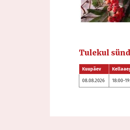
Tulekul sün
Kuupäev
Kellaae
08.08.2026
18:00-19