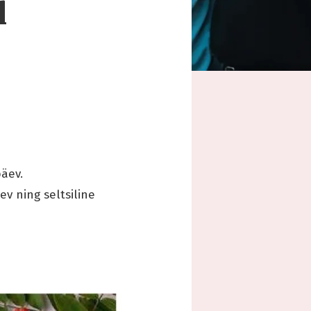
l
äev.
v ning seltsiline