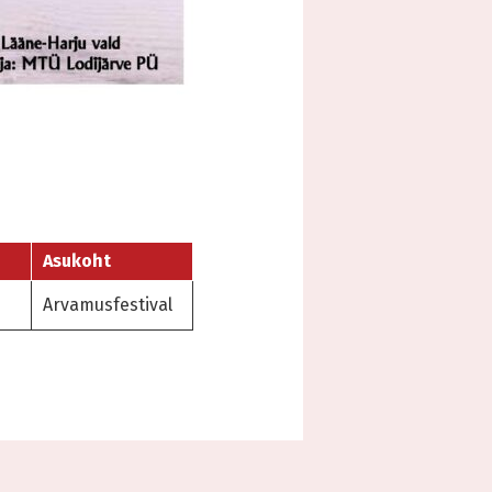
Asukoht
Arvamusfestival