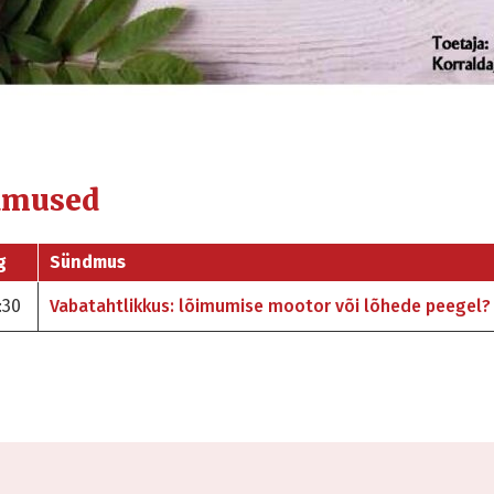
dmused
g
Sündmus
:30
Vabatahtlikkus: lõimumise mootor või lõhede peegel?