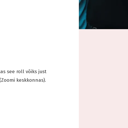
s see roll võiks just
 (Zoomi keskkonnas).