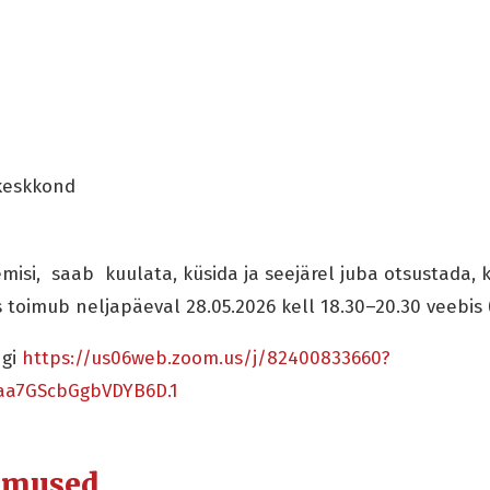
keskkond
isi, saab kuulata, küsida ja seejärel juba otsustada, ka
s toimub neljapäeval 28.05.2026 kell 18.30–20.30 veebis
ngi
https://us06web.zoom.us/j/82400833660?
aa7GScbGgbVDYB6D.1
dmused