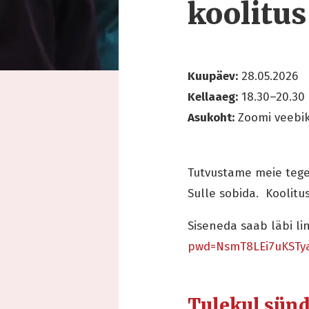
koolitus
Kuupäev:
28.05.2026
Kellaaeg:
18.30–20.30
Asukoht:
Zoomi veebi
Tutvustame meie tegem
Sulle sobida. Koolitu
Siseneda saab läbi li
pwd=NsmT8LEi7uKSTy
Tulekul sün