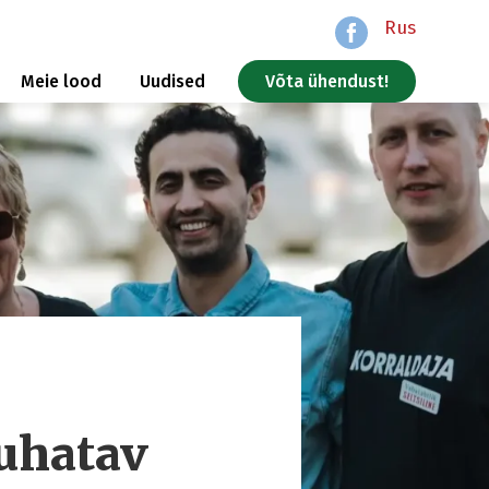
Rus
Meie lood
Uudised
Võta ühendust!
juhatav