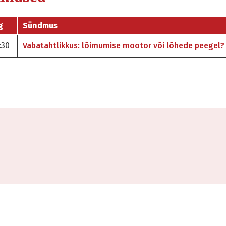
g
Sündmus
:30
Vabatahtlikkus: lõimumise mootor või lõhede peegel?