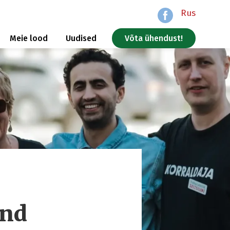
Rus
Meie lood
Uudised
Võta ühendust!
und