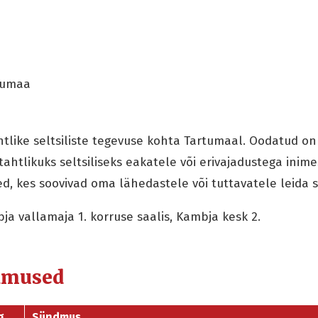
tumaa
tlike seltsiliste tegevuse kohta Tartumaal. Oodatud on 
ahtlikuks seltsiliseks eakatele või erivajadustega inim
, kes soovivad oma lähedastele või tuttavatele leida sel
a vallamaja 1. korruse saalis, Kambja kesk 2.
dmused
g
Sündmus