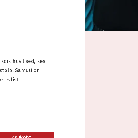
kõik huvilised, kes
estele. Samuti on
tsilist.
Asukoht