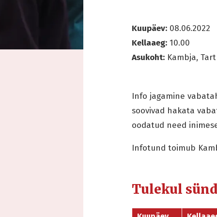
Kuupäev:
08.06.2022
Kellaaeg:
10.00
Asukoht:
Kambja, Tar
Info jagamine vabatah
soovivad hakata vabat
oodatud need inimesed
Infotund toimub Kambj
Tulekul sün
Kuupäev
Kellaae