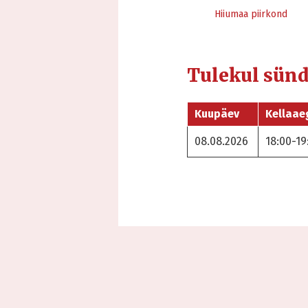
Hiiumaa piirkond
Tulekul sün
Kuupäev
Kellaae
08.08.2026
18:00-19