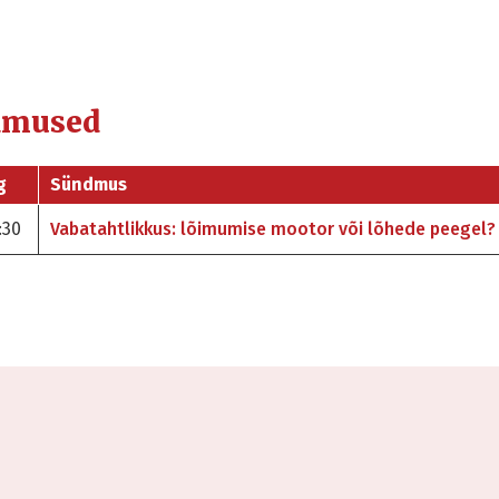
dmused
g
Sündmus
:30
Vabatahtlikkus: lõimumise mootor või lõhede peegel?