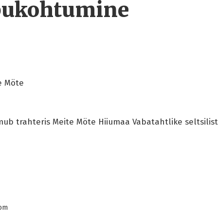
pukohtumine
e Möte
imub trahteris Meite Möte Hiiumaa Vabatahtlike seltsilis
com