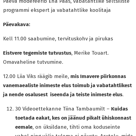
Päeva modereerib Eha Paas, vabatahtlike seltsiliste
programmi ekspert ja vabatahtlike koolitaja
Päevakava:
Kell 11.00 saabumine, tervituskohv ja pirukas
Eistvere tegemiste tutvustus
, Merike Touart.
Omavaheline tutvumine.
12.00 Liia Viks räägib meile,
mis Imavere piirkonnas
vanemaealiste inimeste elus toimub ja vabatahtlikest
ja nende osalusest iseenda ja teiste inimeste elus
.
30 Videoettekanne Tiina Tambaumilt –
Kuidas
toetada eakat, kes on jäänud pikalt ühiskonnast
eemale
, on üksildane, tihti oma koduseinte