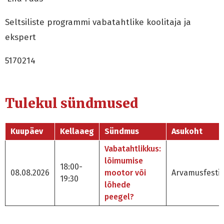
Seltsiliste programmi vabatahtlike koolitaja ja
ekspert
5170214
Tulekul sündmused
Kuupäev
Kellaaeg
Sündmus
Asukoht
Vabatahtlikkus:
lõimumise
18:00-
08.08.2026
mootor või
Arvamusfestiv
19:30
lõhede
peegel?