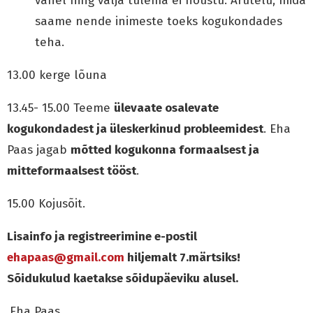
vahel ning välja tulema ei nõustu. Arutelu, mida
saame nende inimeste toeks kogukondades
teha.
13.00 kerge lõuna
13.45- 15.00 Teeme
ülevaate osalevate
kogukondadest ja üleskerkinud probleemidest
. Eha
Paas jagab
mõtted kogukonna formaalsest ja
mitteformaalsest tööst
.
15.00 Kojusõit.
Lisainfo ja registreerimine e-postil
ehapaas@gmail.com
hiljemalt 7.märtsiks!
Sõidukulud kaetakse sõidupäeviku alusel.
Eha Paas