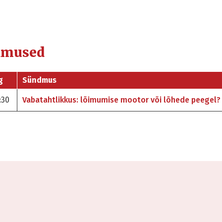
dmused
g
Sündmus
:30
Vabatahtlikkus: lõimumise mootor või lõhede peegel?