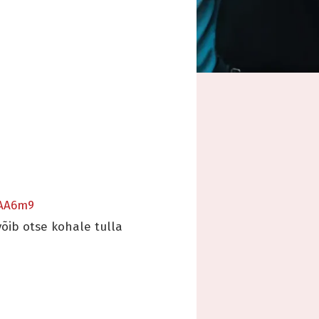
nAA6m9
 võib otse kohale tulla