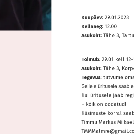
Kuupäev:
29.01.2023
Kellaaeg:
12.00
Asukoht:
Tähe 3, Tart
Toimub
: 29.01 kell 12
Asukoht
: Tähe 3, Kor
Tegevus
: tutvume oma
Sellele üritusele saab e
Kui üritusele jääb reg
– kõik on oodatud!
Küsimuste korral saab
Timmu Markus Miikae
TMMMalmre@gmail.c