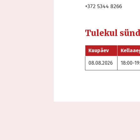
+372 5344 8266
Tulekul sün
Kuupäev
Kellaae
08.08.2026
18:00-19