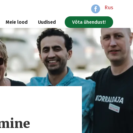
Rus
Meie lood
Uudised
Võta ühendust!
umine