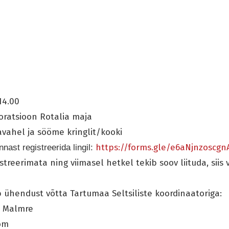
u
-14.00
poratsioon Rotalia maja
vahel ja sööme kringlit/kooki
https://forms.gle/e6aNjnzoscg
nnast registreerida lingil:
istreerimata ning viimasel hetkel tekib soov liituda, siis
 ühendust võtta Tartumaa Seltsiliste koordinaatoriga:
l Malmre
om