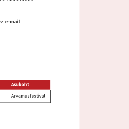
ev e-mail
Asukoht
Arvamusfestival