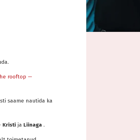
uda.
the rooftop —
sti saame nautida ka
–
Kristi
ja
Liinaga
.
alt toimetanud