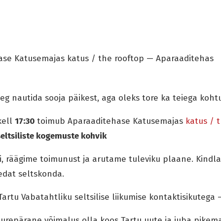
se Katusemajas katus / the rooftop — Aparaaditehas
eg nautida sooja päikest, aga oleks tore ka teiega koht
kell
17:30
toimub Aparaaditehase Katusemajas
katus / 
seltsiliste kogemuste kohvik
 räägime toimunust ja arutame tuleviku plaane. Kindla
redat seltskonda.
artu Vabatahtliku seltsilise liikumise kontaktisikutega 
uurepärane võimalus olla koos Tartu uute ja juba pikem