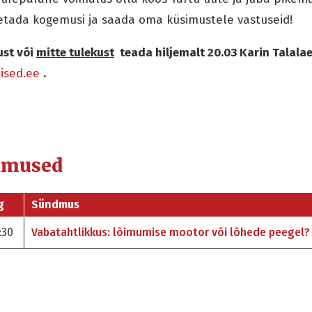
hetada kogemusi ja saada oma küsimustele vastuseid!
ust või
mitte tulekust
teada hiljemalt 20.03 Karin Talala
lised.ee
.
dmused
g
Sündmus
:30
Vabatahtlikkus: lõimumise mootor või lõhede peegel?