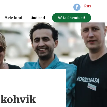
Rus
Meie lood
Uudised
Võta ühendust!
skohvik