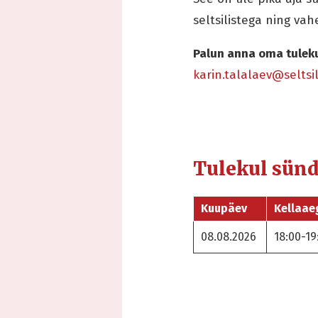
seltsilistega ning va
Palun anna oma tulek
karin.talalaev@seltsi
Tulekul sün
Kuupäev
Kellaae
08.08.2026
18:00-19