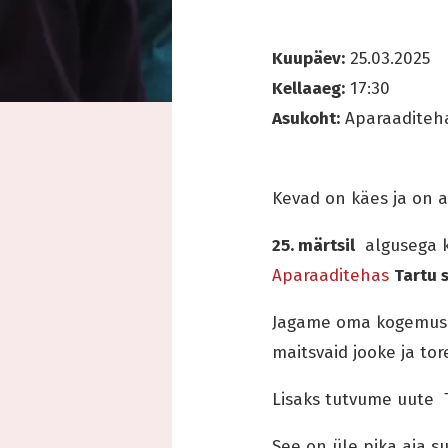
Kuupäev:
25.03.2025
Kellaaeg:
17:30
Asukoht:
Aparaaditeha
Kevad on käes ja on a
25. märtsil
algusega 
Aparaaditehas
Tartu 
Jagame oma kogemusi,
maitsvaid jooke ja to
Lisaks tutvume uute T
See on üle pika aja s