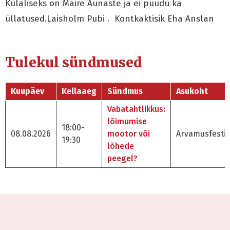
Külaliseks on Maire Aunaste ja ei puudu ka
üllatused.Laisholm Pubi . Kontkaktisik Eha Anslan
Tulekul sündmused
Kuupäev
Kellaaeg
Sündmus
Asukoht
Vabatahtlikkus:
lõimumise
18:00-
08.08.2026
mootor või
Arvamusfestiv
19:30
lõhede
peegel?