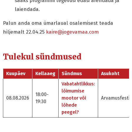
saaks programmi tegevusi edasi arendada ja
laiendada.
Palun anda oma ümarlaual osalemisest teada
hiljemalt 22.04.25
kaire@jogevamaa.com
Tulekul sündmused
Kuupäev
Kellaaeg
Sündmus
Asukoht
Vabatahtlikkus:
lõimumise
18:00-
08.08.2026
mootor või
Arvamusfestiv
19:30
lõhede
peegel?