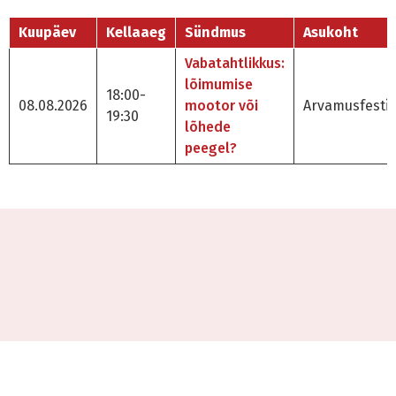
Kuupäev
Kellaaeg
Sündmus
Asukoht
Vabatahtlikkus:
lõimumise
18:00-
08.08.2026
mootor või
Arvamusfestiv
19:30
lõhede
peegel?