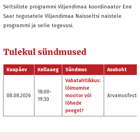
Seltsiliste programmi Viljandimaa koordinaator Ene
Saar tegusatele Viljandimaa Naisseltsi naistele
programmi ja selle tegevusi.
Tulekul sündmused
Kuupäev
Kellaaeg
Sündmus
Asukoht
Vabatahtlikkus:
lõimumise
18:00-
08.08.2026
mootor või
Arvamusfestiv
19:30
lõhede
peegel?