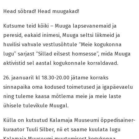
Head sõbrad! Head muugakad!
Kutsume teid kõiki – Muuga lapsevanemaid ja
peresid, eakaid inimesi, Muuga seltsi liikmeid ja
huvilisi vahvale vestlusõhtule “Meie kogukonna
lugu” sarjast “Sillad eilsest homsesse”, mida Muuga
aktivistid sel aastal kogukonnale korraldavad.
26. jaanuaril kl 18.30-20.00 jätame korraks
sinnapaika oma kodused toimetused ja igapäevaelu
ning tuleme kaasa mõtlema meie ja meie laste
ühisele tulevikule Muugal.
Külla on kutsutud Kalamaja Muuseumi õppedisainer-
kuraator Tuuli Silber, nii et saame kuulata lugu
Kalamaja Muuseumi muutumisest kogukonna