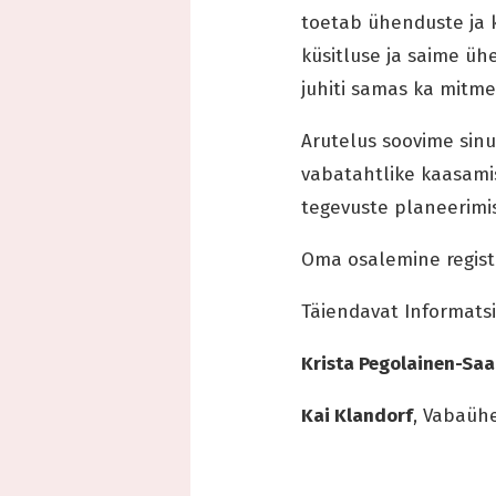
toetab ühenduste ja 
küsitluse ja saime ü
juhiti samas ka mitme
Arutelus soovime sin
vabatahtlike kaasami
tegevuste planeerimi
Oma osalemine registr
Täiendavat Informatsi
Krista Pegolainen-Saa
Kai Klandorf
, Vabaüh