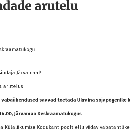
dade arutelu
skraamatukogu
indaja Järvamaal!
 arutelus
 vabaühendused saavad toetada Ukraina sõjapõgenike 
0- 14.00, Järvamaa Keskraamatukogus
a Külaliikumise Kodukant poolt ellu viidav vabatahtlike