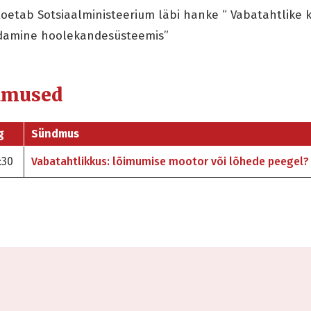
toetab Sotsiaalministeerium läbi hanke “ Vabatahtlike
damine hoolekandesüsteemis”
dmused
g
Sündmus
:30
Vabatahtlikkus: lõimumise mootor või lõhede peegel?