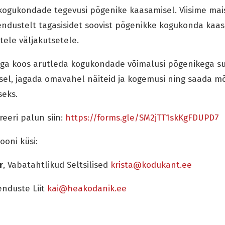
kogukondade tegevusi põgenike kaasamisel. Viisime mais
hendustelt tagasisidet soovist põgenikke kogukonda kaa
tele väljakutsetele.
uga koos arutleda kogukondade võimalusi põgenikega su
sel, jagada omavahel näiteid ja kogemusi ning saada mõ
seks.
eeri palun siin:
https://forms.gle/SM2jTT1skKgFDUPD7
ooni küsi:
r
, Vabatahtlikud Seltsilised
krista@kodukant.ee
enduste Liit
kai@heakodanik.ee