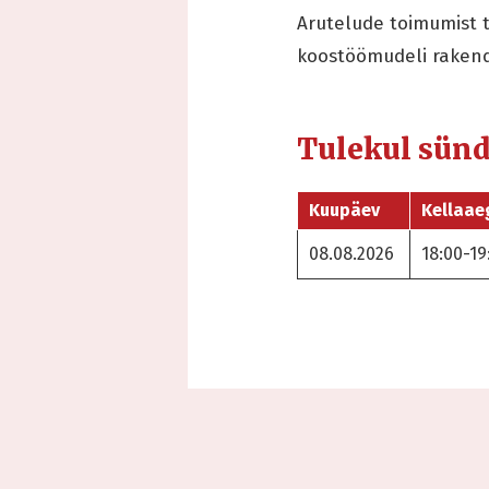
Arutelude toimumist 
koostöömudeli raken
Tulekul sün
Kuupäev
Kellaae
08.08.2026
18:00-19