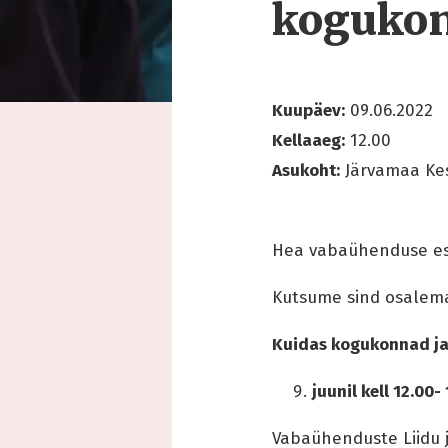
kogukon
Kuupäev:
09.06.2022
Kellaaeg:
12.00
Asukoht:
Järvamaa Ke
Hea vabaühenduse es
Kutsume sind osalema
Kuidas kogukonnad ja
juunil kell 12.0
Vabaühenduste Liidu j