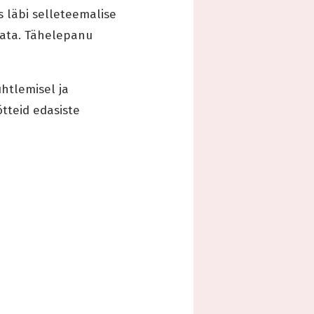
 läbi selleteemalise
sata. Tähelepanu
htlemisel ja
tteid edasiste