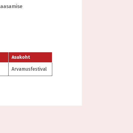
 kaasamise
Asukoht
Arvamusfestival