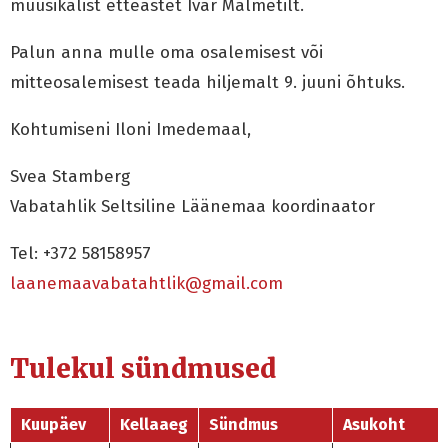
muusikalist etteastet Ivar Malmetilt.
Palun anna mulle oma osalemisest või
mitteosalemisest teada hiljemalt 9. juuni õhtuks.
Kohtumiseni Iloni Imedemaal,
Svea Stamberg
Vabatahlik Seltsiline Läänemaa koordinaator
Tel: +372 58158957
laanemaavabatahtlik@gmail.com
Tulekul sündmused
Kuupäev
Kellaaeg
Sündmus
Asukoht