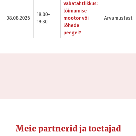
Vabatahtlikkus:
lõimumise
18:00-
08.08.2026
mootor või
Arvamusfestiv
19:30
lõhede
peegel?
Meie partnerid ja toetajad