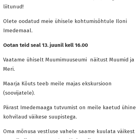
liitunud!
Olete oodatud meie ühisele kohtumisõhtule Iloni
Imedemaal.
Ootan teid seal 13. juunil kell 16.00
Vaatame ühiselt Muumimuuseumi näitust Muumid ja
Meri.
Maarja Kõuts teeb meile majas ekskursioon
(soovijatele).
Pärast Imedemaaga tutvumist on meile kaetud ühine
kohvilaud väikese suupistega.
Oma mõnusa vestluse vahele saame kuulata väikest