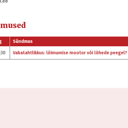
i.ee
dmused
g
Sündmus
:30
Vabatahtlikkus: lõimumise mootor või lõhede peegel?