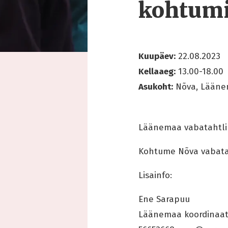
kohtum
Kuupäev:
22.08.2023
Kellaaeg:
13.00-18.00
Asukoht:
Nõva, Lään
Läänemaa vabatahtlike
Kohtume Nõva vabataht
Lisainfo:
Ene Sarapuu
Läänemaa koordinaat