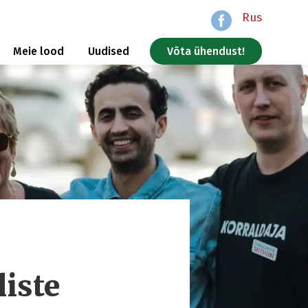
Rus
Meie lood
Uudised
Võta ühendust!
liste