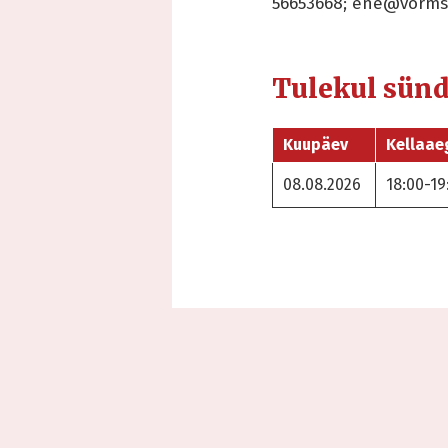
56653668; ene@vorms
Tulekul sün
Kuupäev
Kellaae
08.08.2026
18:00-19