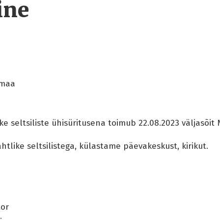
ine
emaa
 seltsiliste ühisüritusena toimub 22.08.2023 väljasõit 
like seltsilistega, külastame päevakeskust, kirikut.
or