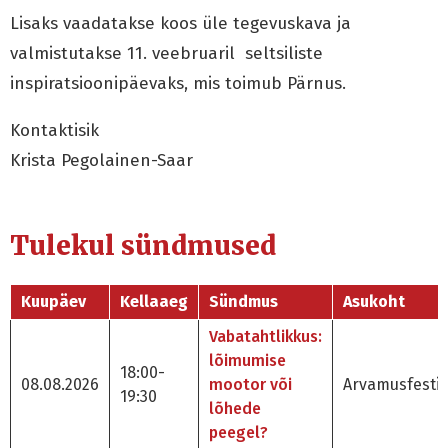
Lisaks vaadatakse koos üle tegevuskava ja
valmistutakse 11. veebruaril seltsiliste
inspiratsioonipäevaks, mis toimub Pärnus.
Kontaktisik
Krista Pegolainen-Saar
Tulekul sündmused
Kuupäev
Kellaaeg
Sündmus
Asukoht
Vabatahtlikkus:
lõimumise
18:00-
08.08.2026
mootor või
Arvamusfestiv
19:30
lõhede
peegel?