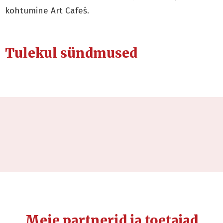
kohtumine Art Cafeś.
Tulekul sündmused
Meie partnerid ja toetajad