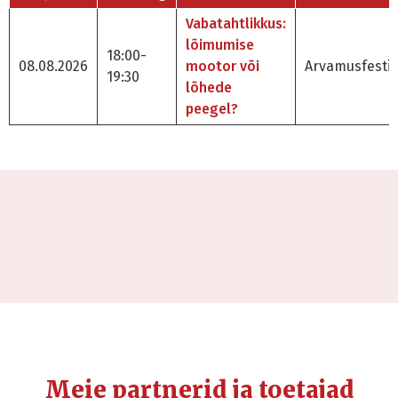
Vabatahtlikkus:
lõimumise
18:00-
08.08.2026
mootor või
Arvamusfestiv
19:30
lõhede
peegel?
Meie partnerid ja toetajad