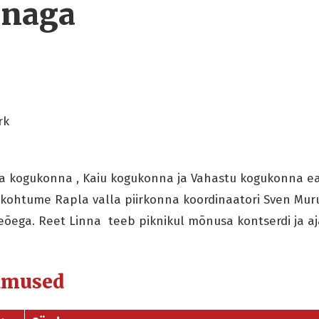
nnaga
rk
 kogukonna , Kaiu kogukonna ja Vahastu kogukonna eak
ja kohtume Rapla valla piirkonna koordinaatori Sven Mur
reõega. Reet Linna teeb piknikul mõnusa kontserdi ja aj
dmused