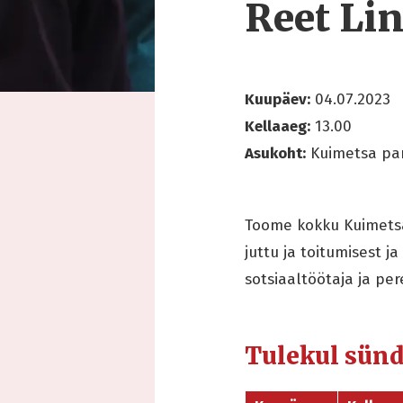
Reet Li
Kuupäev:
04.07.2023
Kellaaeg:
13.00
Asukoht:
Kuimetsa pa
Toome kokku Kuimetsa
juttu ja toitumisest 
sotsiaaltöötaja ja pe
Tulekul sün