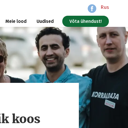
Rus
Meie lood
Uudised
Võta ühendust!
ik koos