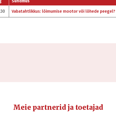
g
Sündmus
:30
Vabatahtlikkus: lõimumise mootor või lõhede peegel?
Meie partnerid ja toetajad