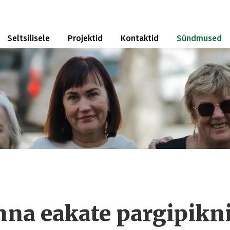
Seltsilisele
Projektid
Kontaktid
Sündmused
na eakate pargipikn