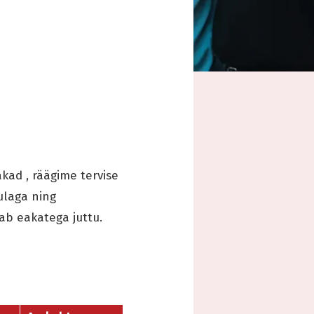
ad , räägime tervise
ulaga ning
ab eakatega juttu.