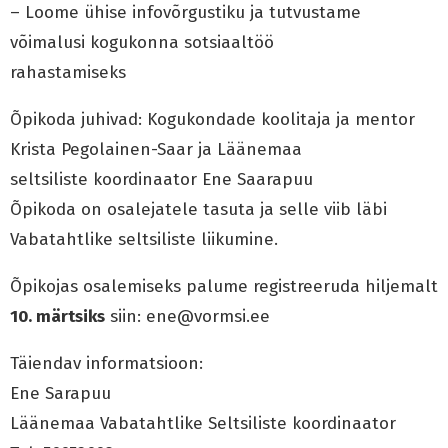
– Loome ühise infovõrgustiku ja tutvustame
võimalusi kogukonna sotsiaaltöö
rahastamiseks
Õpikoda juhivad: Kogukondade koolitaja ja mentor
Krista Pegolainen-Saar ja Läänemaa
seltsiliste koordinaator Ene Saarapuu
Õpikoda on osalejatele tasuta ja selle viib läbi
Vabatahtlike seltsiliste liikumine.
Õpikojas osalemiseks palume registreeruda hiljemalt
10. märtsiks
siin: ene@vormsi.ee
Täiendav informatsioon:
Ene Sarapuu
Läänemaa Vabatahtlike Seltsiliste koordinaator