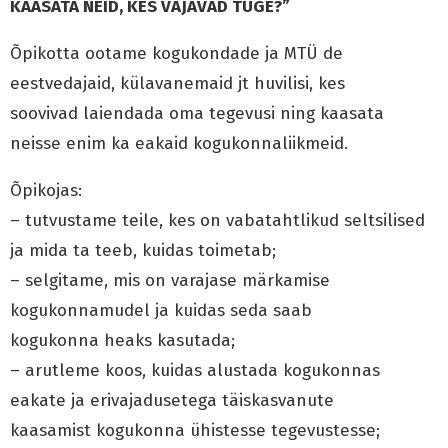
KAASATA NEID, KES VAJAVAD TUGE?”
Õpikotta ootame kogukondade ja MTÜ de
eestvedajaid, külavanemaid jt huvilisi, kes
soovivad laiendada oma tegevusi ning kaasata
neisse enim ka eakaid kogukonnaliikmeid.
Õpikojas:
– tutvustame teile, kes on vabatahtlikud seltsilised
ja mida ta teeb, kuidas toimetab;
– selgitame, mis on varajase märkamise
kogukonnamudel ja kuidas seda saab
kogukonna heaks kasutada;
– arutleme koos, kuidas alustada kogukonnas
eakate ja erivajadusetega täiskasvanute
kaasamist kogukonna ühistesse tegevustesse;