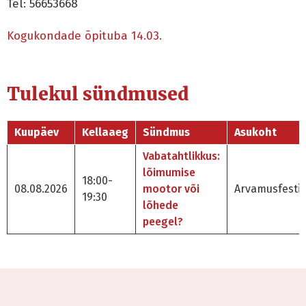
Tel: 56653668
Kogukondade õpituba 14.03.
Tulekul sündmused
Kuupäev
Kellaaeg
Sündmus
Asukoht
Vabatahtlikkus:
lõimumise
18:00-
08.08.2026
mootor või
Arvamusfestiv
19:30
lõhede
peegel?