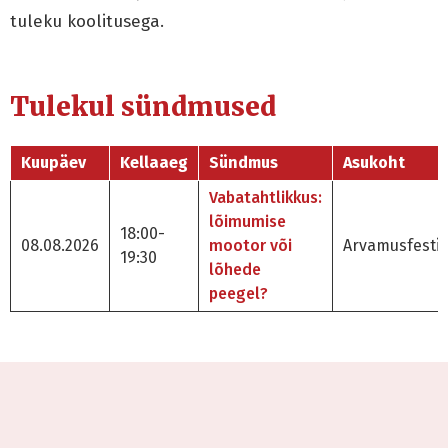
tuleku koolitusega.
Tulekul sündmused
Kuupäev
Kellaaeg
Sündmus
Asukoht
Vabatahtlikkus:
lõimumise
18:00-
08.08.2026
mootor või
Arvamusfestiv
19:30
lõhede
peegel?