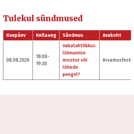
Tulekul sündmused
Kuupäev
Kellaaeg
Sündmus
Asukoht
Vabatahtlikkus:
lõimumise
18:00-
08.08.2026
mootor või
Arvamusfestiv
19:30
lõhede
peegel?