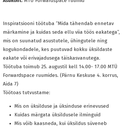
Asukoht:
MTÜ Forwardspace ruumid
Inspiratsiooni töötuba “Mida tähendab ennetav
märkamine ja kuidas seda ellu viia töös eakatega”,
mis on suunatud asustutele, ühingutele ning
kogukondadele, kes puutuvad kokku üksildaste
eakate või erivajadusega täiskasvanutega.
Töötuba toimub 25. augustil kell 14.00- 17.00 MTÜ
Forwardspace ruumides. (Pärnu Keskuse 4. korrus,
Aida 7)
Töötoas tutvustame:
Mis on üksilduse ja üksinduse erinevused
Kuidas märgata üksildusele ilminguid
Mis võib kaasneda, kui üksildus süveneb