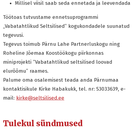
Millisel viisil saab seda ennetada ja leevendada
Töötoas tutvustame ennetsuprogrammi
„Vabatahtlikud Seltsilised“ kogukondadele suunatud
tegevusi.
Tegevus toimub Pärnu Lahe Partnerluskogu ning
Roheline Jõemaa Koostöökogu piirkonnas
miniprojekti “Vabatahtlikud seltsilised loovad
elurõõmu” raames.
Palume oma osalemisest teada anda Pärnumaa
kontaktisikule Kirke Habakukk, tel. nr: 53033639, e-
mail:
kirke@seltsilised.ee
Tulekul sündmused