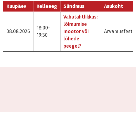
Kuupäev
Kellaaeg
Sündmus
Asukoht
Vabatahtlikkus:
lõimumise
18:00-
08.08.2026
mootor või
Arvamusfestiv
19:30
lõhede
peegel?