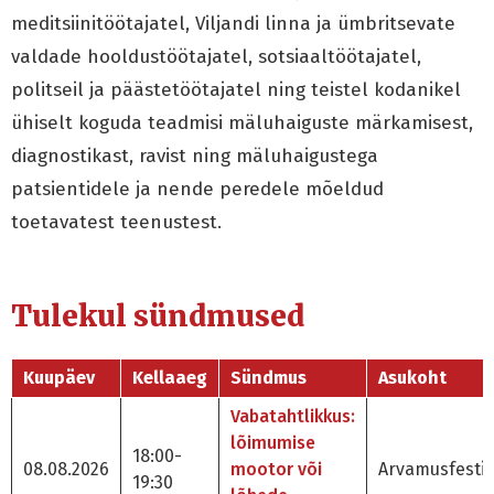
meditsiinitöötajatel, Viljandi linna ja ümbritsevate
valdade hooldustöötajatel, sotsiaaltöötajatel,
politseil ja päästetöötajatel ning teistel kodanikel
ühiselt koguda teadmisi mäluhaiguste märkamisest,
diagnostikast, ravist ning mäluhaigustega
patsientidele ja nende peredele mõeldud
toetavatest teenustest.
Tulekul sündmused
Kuupäev
Kellaaeg
Sündmus
Asukoht
Vabatahtlikkus:
lõimumise
18:00-
08.08.2026
mootor või
Arvamusfestiv
19:30