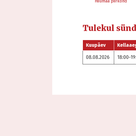
Hiiumaa piirkond
Tulekul sün
Kuupäev
Kellaae
08.08.2026
18:00-19