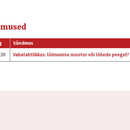
dmused
g
Sündmus
:30
Vabatahtlikkus: lõimumise mootor või lõhede peegel?