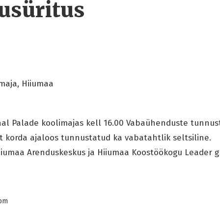
usüritus
maja, Hiiumaa
aal Palade koolimajas kell 16.00 Vabaühenduste tunnust
 korda ajaloos tunnustatud ka vabatahtlik seltsiline.
Hiiumaa Arenduskeskus ja Hiiumaa Koostöökogu Leader g
com