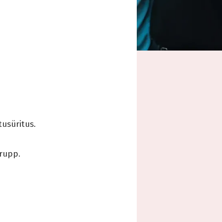
usüritus.
rupp.