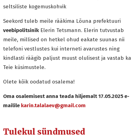
seltsiliste kogemuskohvik
Seekord tuleb meile rääkima Lõuna prefektuuri
veebipolitsinik
Elerin Tetsmann. Elerin tutvustab
meile, millised on hetkel ohud eakate suunas nii
telefoni vestlustes kui interneti avarustes ning
kindlasti räägib paljust muust olulisest ja vastab ka
Teie küsimustele.
Olete kõik oodatud osalema!
Oma osalemisest anna teada hiljemalt 17.05.2025 e-
mailile
karin.talalaev@gmail.com
Tulekul sündmused