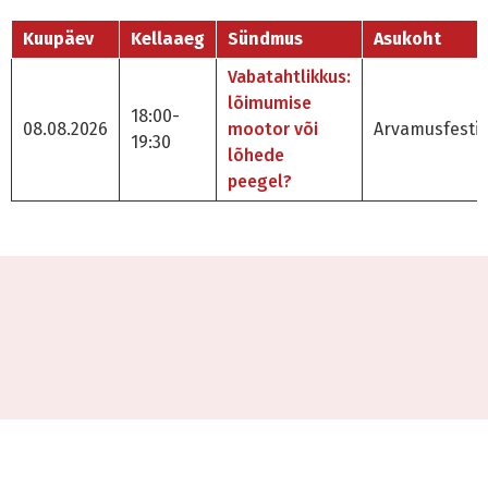
Kuupäev
Kellaaeg
Sündmus
Asukoht
Vabatahtlikkus:
lõimumise
18:00-
08.08.2026
mootor või
Arvamusfestiv
19:30
lõhede
peegel?