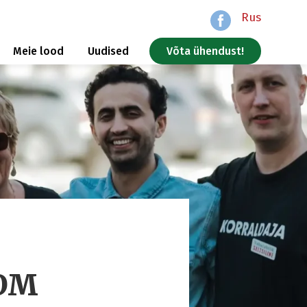
Rus
Meie lood
Uudised
Võta ühendust!
SOM