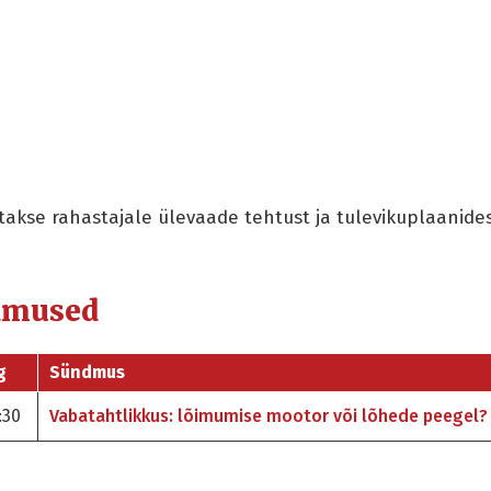
akse rahastajale ülevaade tehtust ja tulevikuplaanide
dmused
g
Sündmus
:30
Vabatahtlikkus: lõimumise mootor või lõhede peegel?