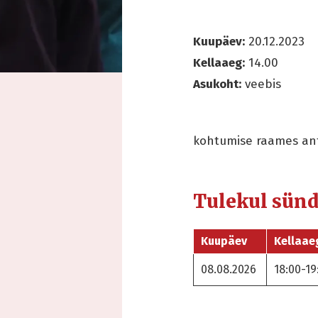
Kuupäev:
20.12.2023
Kellaaeg:
14.00
Asukoht:
veebis
kohtumise raames ant
Tulekul sün
Kuupäev
Kellaae
08.08.2026
18:00-19