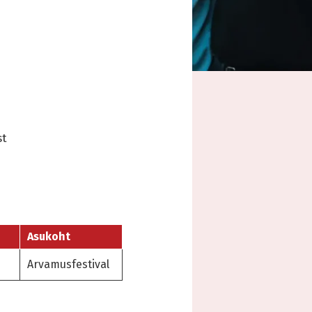
st
Asukoht
Arvamusfestival