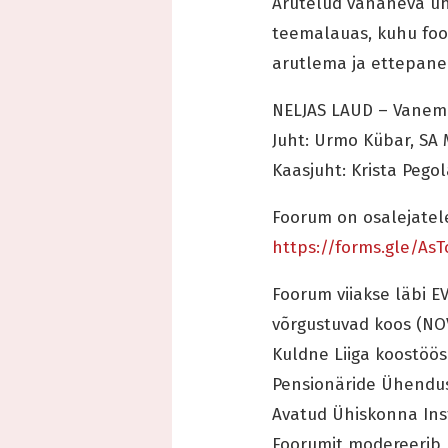
Arutelud vananeva ü
teemalauas, kuhu foor
arutlema ja ettepane
NELJAS LAUD – Vanemae
Juht: Urmo Kübar, SA 
Kaasjuht: Krista Pego
Foorum on osalejatele
https://forms.gle/As
Foorum viiakse läbi E
võrgustuvad koos (NOV
Kuldne Liiga koostöös 
Pensionäride Ühenduse 
Avatud Ühiskonna Inst
Foorumit modereerib K