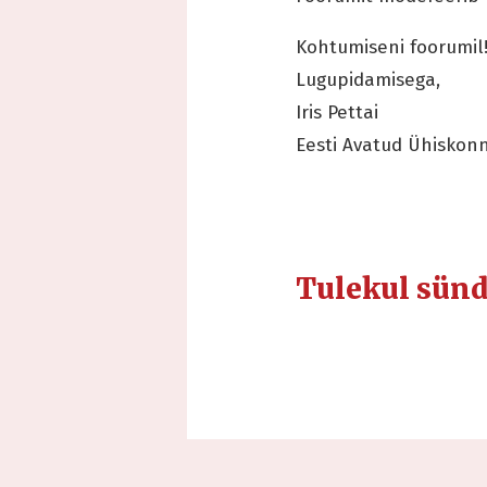
Kohtumiseni foorumil
Lugupidamisega,
Iris Pettai
Eesti Avatud Ühiskonn
Tulekul sün