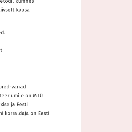
etodil kümnes
iivselt kaasa
ed.
t
oored-vanad
steeriumile on MTÜ
xise ja Eesti
i korraldaja on Eesti