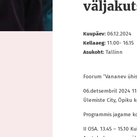
väljakut
Kuupäev:
06.12.2024
Kellaaeg:
11.00- 16.15
Asukoht:
Tallinn
Foorum “Vananev ühis
06.detsembril 2024 11.
Ülemiste City, Öpiku 
Programmis jagame k
II OSA. 13.45 – 15.10 K