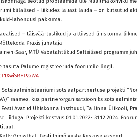
hiskonnaga seotud probleemide üle Maailmakohviku me
umi külalised – liikudes lauast lauda – on kutsutud akt
kuid-lahendusi pakkuma.
alised – täisväärtuslikud ja aktiivsed ühiskonna liikm
Mõttekoda Praxis juhataja
lainen-Saar, MTÜ Vabatahtlikud Seltsilised programmijuh
 tasuta Palume registreeruda foorumile lingil:
TcT1XwiSRHPzxWA
V Sotsiaalministeeriumi sotsiaalpartnerluse projekti “N
A)“ raames, kus partnerorganisatsiooniks sotsiaalmini
Eesti Avatud Ühiskonna Instituudi, Tallinna Ülikooli, Pra
Liiduga. Projekti kestvus 01.01.2022- 31.12.2024. Foorum
ituut.
elly Grossthal, Eesti Inimõiguste Keskuse ekspert