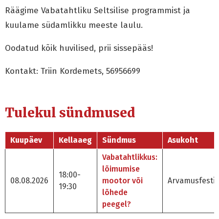
Räägime Vabatahtliku Seltsilise programmist ja
kuulame südamlikku meeste laulu.
Oodatud kõik huvilised, prii sissepääs!
Kontakt: Triin Kordemets, 56956699
Tulekul sündmused
Kuupäev
Kellaaeg
Sündmus
Asukoht
Vabatahtlikkus:
lõimumise
18:00-
08.08.2026
mootor või
Arvamusfestiv
19:30
lõhede
peegel?