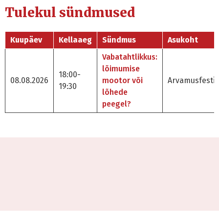
Tulekul sündmused
Kuupäev
Kellaaeg
Sündmus
Asukoht
Vabatahtlikkus:
lõimumise
18:00-
08.08.2026
mootor või
Arvamusfestiv
19:30
lõhede
peegel?