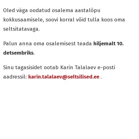
Oled väga oodatud osalema aastalõpu
kokkusaamisele, soovi korral võid tulla koos oma
seltsitatavaga.
Palun anna oma osalemisest teada
hiljemalt 10.
detsembriks
.
Sinu tagasisidet ootab Karin Talalaev e-posti
aadressil:
karin.talalaev@seltsilised.ee
.