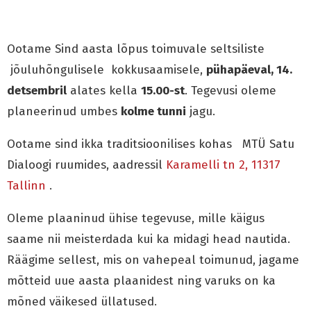
Ootame Sind aasta lõpus toimuvale seltsiliste
jõuluhõngulisele kokkusaamisele,
pühapäeval, 14.
detsembril
alates kella
15.00-st
. Tegevusi oleme
planeerinud umbes
kolme tunni
jagu.
Ootame sind ikka traditsioonilises kohas MTÜ Satu
Dialoogi ruumides, aadressil
Karamelli tn 2, 11317
Tallinn
.
Oleme plaaninud ühise tegevuse, mille käigus
saame nii meisterdada kui ka midagi head nautida.
Räägime sellest, mis on vahepeal toimunud, jagame
mõtteid uue aasta plaanidest ning varuks on ka
mõned väikesed üllatused.